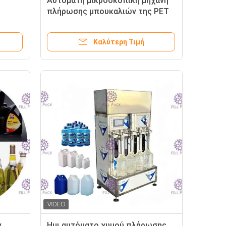
Αυτόματη μικροσκοπική μηχανή
πλήρωσης μπουκαλιών της PET
αρνητικής πίεσης για τη σάλτσα
εις/τη
σόγιας
Καλύτερη Τιμή
ν
Ημι αυτόματο χυμού πλήρωσης