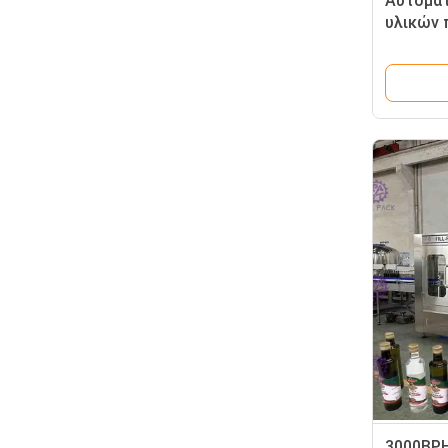
Αυτόματ
υλικών
εμβόλων
8000BP
3000BP