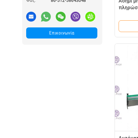
Φαξ:
86-512-58643048
Ασήμι μ
πληρώσ
καφέ/τσ
την ανα
Επικοινωνία