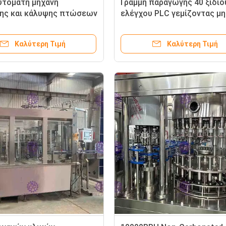
αυτόματη μηχανή
Γραμμή παραγωγής 40 ξιδιο
ης και κάλυψης πτώσεων
ελέγχου PLC γεμίζοντας μ
το υλικό πληρώσεως/το
μπουκαλιών γυαλιού κεφάλ
α
Καλύτερη Τιμή
Καλύτερη Τιμή