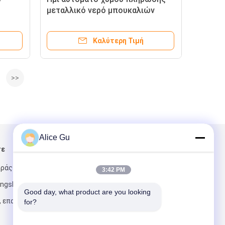
μεταλλικό νερό μπουκαλιών
μηχανών γραμμικό υγρό πλαστικό
Καλύτερη Τιμή
>>
Alice Gu
τε
Στείλτε μας μήνυμα
ράς GuoTai rd,
3:42 PM
ngshe, πόλη
Good day, what product are you looking 
, επαρχία
for?