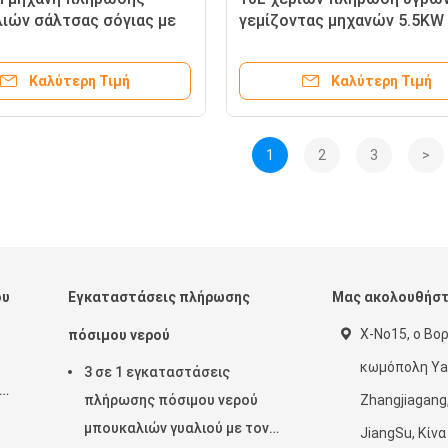
ιών σάλτσας σόγιας με
γεμίζοντας μηχανών 5.5KW
μενή ισορροπίας
συμπίεσης χειρωνακτική
σης θερμότητας
ποσοτικά
Καλύτερη Τιμή
Καλύτερη Τιμή
1
2
3
>
ου
Εγκαταστάσεις πλήρωσης
Μας ακολουθήσ
Χ-No15, ο Βορ
πόσιμου νερού
κωμόπολη Ya
3 σε 1 εγκαταστάσεις
πλήρωσης πόσιμου νερού
Zhangjiagang
μπουκαλιών γυαλιού με τον
JiangSu, Κίνα