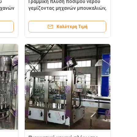
ύ
Γραμμική πλύση πόσιμου νερού
ηχανών
γεμίζοντας μηχανών μπουκαλιών,
ι
πλήρωση, μηχανή κάλυψης
Καλύτερη Τιμή