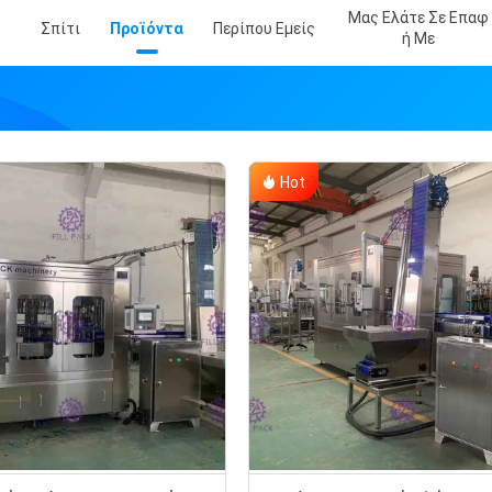
Μας Ελάτε Σε Επαφ
Σπίτι
Προϊόντα
Περίπου Εμείς
Ή Με
Hot