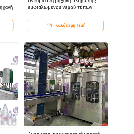
Πνευματική μηχανή πλήρωσης
ηχανή
εμφιαλωμένου νερού τύπων
κεφάλι
κάλυψης με τη συγκολλητική
μηχανή μαρκαρίσματος
Καλύτερη Τιμή