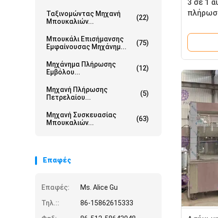
3 σε 1 
πλήρωσ
Ταξινομώντας Μηχανή
(22)
Μπουκαλιών...
ματιών/
σύστημ
Μπουκάλι Επισήμανσης
(75)
Εμφαίνουσας Μηχάνημ...
Μηχάνημα Πλήρωσης
(12)
Εμβόλου...
Μηχανή Πλήρωσης
(5)
Πετρελαίου...
Μηχανή Συσκευασίας
(63)
Μπουκαλιών...
Επαφές
Επαφές:
Ms. Alice Gu
Τηλ.::
86-15862615333