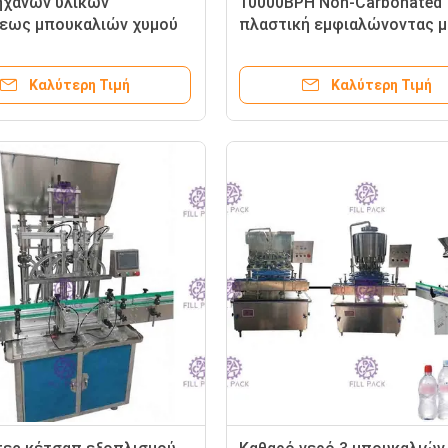
ηχανών υλικών
10000BPH Non-Carbonated
εως μπουκαλιών χυμού
πλαστική εμφιαλώνοντας μ
αγιού/πολτού γκρίζο με
νερού με το καθαρίζοντας 
κύκλωση του συστήματος
CIP
Καλύτερη Τιμή
Καλύτερη Τιμή