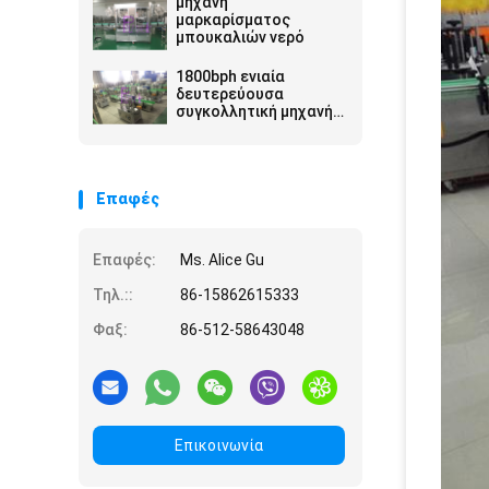
μηχανή
μαρκαρίσματος
μπουκαλιών νερό
1800bph ενιαία
δευτερεύουσα
συγκολλητική μηχανή
μαρκαρίσματος για το
μικρό στρογγυλό
μπουκάλι
Επαφές
Επαφές:
Ms. Alice Gu
Τηλ.::
86-15862615333
Φαξ:
86-512-58643048
Επικοινωνία