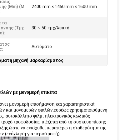
άσεις
υής (mm) (Μ
2400 mm × 1450 mm × 1600 mm
:
ητα
μανσης (τμχ
30 ~ 50 τμχ/λεπτό
ό):
ατος
Αυτόματο
ς:
όματη μηχανή μαρκαρίσματος
λιών με μονομερή ετικέτα
άνει μονομερή επισήμανση και χαρακτηριστικά
αλών και μονομερών φιαλών,ευρέως χρησιμοποιούμενη
τες, αυτοκόλλητο φιλμ, ηλεκτρονικός κωδικός
 τροχό τροφοδοσίας, πιέζεται από τη συσκευή πίεσης
ξης.ώστε να ενισχυθεί περαιτέρω η σταθερότητα της
ν (ενόχληση για περιστροφή).