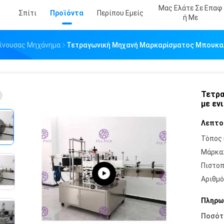
Μας Ελάτε Σε Επαφ
Σπίτι
Προϊόντα
Περίπου Εμείς
Ή Με
ίνουσας Μηχάνημα
Τετραγωνική Μηχανή Μαρκαρίσματος Μπουκαλ
Τετρα
με εν
Λεπτο
Τόπος 
Μάρκα
Πιστοπ
Αριθμό
Πληρω
Ποσότ