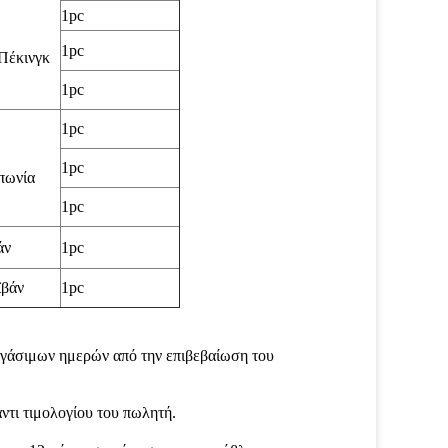
1pc
1pc
-Πέκινγκ
1pc
1pc
1pc
πωνία
1pc
άν
1pc
ϊβάν
1pc
ργάσιμων ημερών από την επιβεβαίωση του
ντι τιμολογίου του πωλητή.