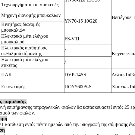
Τεχνουργήματα και συσκευές
Μηχανή διανομής μπουκαλιών
Βεϊτέγουεϊ
YN70-15 10G20
Κινητήρας διανομής
μπουκαλιών
Ηλεκτρικό μάτι ελέγχου
FS-V11
μπουκαλιού
Ηλεκτρικός αισθητήρας
/
οφθαλμού σήμανσης
Keyence-Ια
Ηλεκτρικό μάτι ελέγχου
/
ετικέτας
ΠΛΚ
DVP-14SS
Δέλτα-Ταϊβ
Εικόνα αφής
ΠΟΥ5600S-S
Χαιτέκε-Τα
ς παράδοσης
νή επισήμανσης τετραγωνικών φιαλών θα κατασκευαστεί εντός 25 ε
σμού των φιαλών.
ωμή
T κατάθεση εντός πέντε ημερών από την υπογραφή της σύμβασης ένα
ση