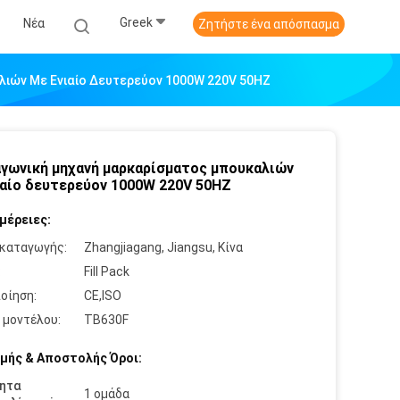
Greek
Νέα
Ζητήστε ένα απόσπασμα
ιών Με Ενιαίο Δευτερεύον 1000W 220V 50HZ
γωνική μηχανή μαρκαρίσματος μπουκαλιών
ιαίο δευτερεύον 1000W 220V 50HZ
μέρειες:
καταγωγής:
Zhangjiagang, Jiangsu, Κίνα
:
Fill Pack
οίηση:
CE,ISO
 μοντέλου:
TB630F
μής & Αποστολής Όροι:
ητα
1 ομάδα