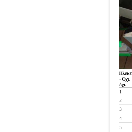
Ηλεκτ
- Όχι,
όχι.
1
2
3
4
5