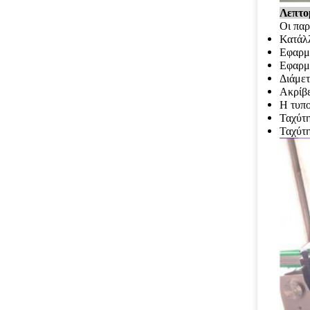
Λεπτο
Οι παρ
Κατάλ
Εφαρμό
Εφαρμό
Διάμε
Ακρίβε
Η τυπο
Ταχύτη
Ταχύτη