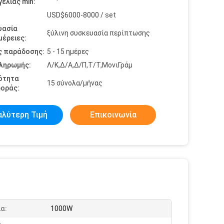
ελίας min:
USD$6000-8000 / set
υασία
ξύλινη συσκευασία περίπτωσης
έρειες:
ς παράδοσης:
5 - 15 ημέρες
πληρωμής:
Λ/Κ,Δ/Α,Δ/Π,Τ/Τ,ΜονιΓράμ
ότητα
15 σύνολα/μήνας
οράς:
αλύτερη Τιμή
Επικοινωνία
α:
1000W