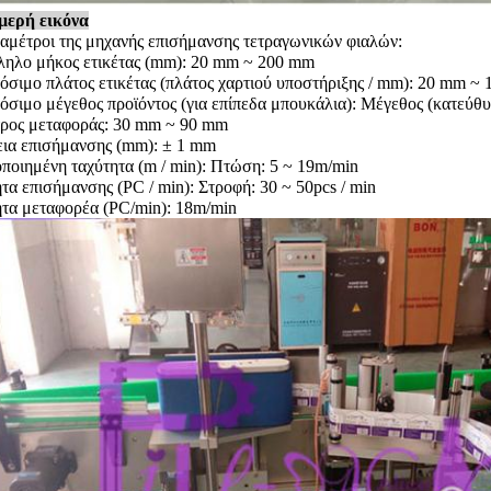
μερή εικόνα
αμέτροι της μηχανής επισήμανσης τετραγωνικών φιαλών:
ληλο μήκος ετικέτας (mm): 20 mm ~ 200 mm
σιμο πλάτος ετικέτας (πλάτος χαρτιού υποστήριξης / mm): 20 mm ~
σιμο μέγεθος προϊόντος (για επίπεδα μπουκάλια): Μέγεθος (κατεύ
τρος μεταφοράς: 30 mm ~ 90 mm
ια επισήμανσης (mm): ± 1 mm
ποιημένη ταχύτητα (m / min): Πτώση: 5 ~ 19m/min
τα επισήμανσης (PC / min): Στροφή: 30 ~ 50pcs / min
τα μεταφορέα (PC/min): 18m/min