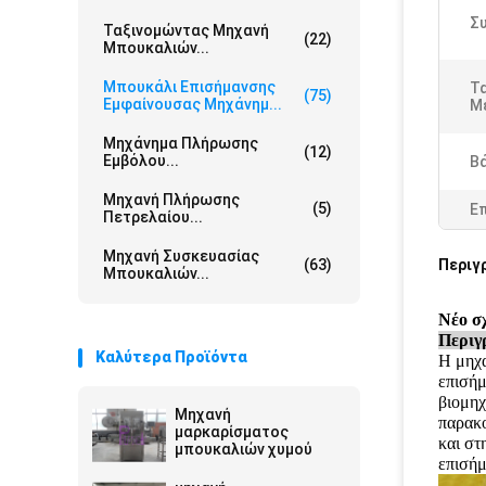
Σ
Ταξινομώντας Μηχανή
(22)
Μπουκαλιών...
Μπουκάλι Επισήμανσης
Τ
(75)
Εμφαίνουσας Μηχάνημ...
Μ
Μηχάνημα Πλήρωσης
(12)
Εμβόλου...
Β
Μηχανή Πλήρωσης
(5)
Ε
Πετρελαίου...
Μηχανή Συσκευασίας
(63)
Περιγ
Μπουκαλιών...
Νέο σ
Περιγ
Καλύτερα Προϊόντα
Η μηχα
επισήμ
βιομηχ
Μηχανή
παρακ
μαρκαρίσματος
και στ
μπουκαλιών χυμού
επισήμ