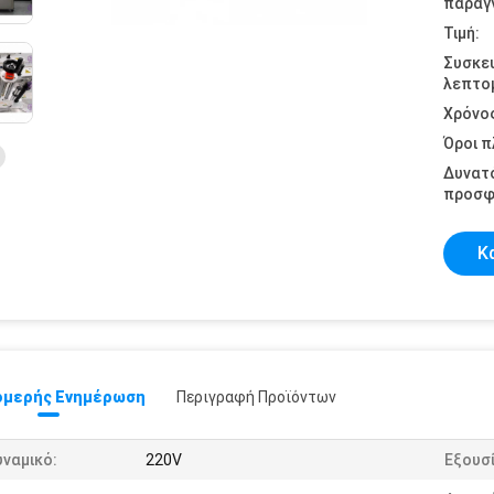
παραγγ
Τιμή:
Συσκε
λεπτομ
Χρόνο
Όροι 
Δυνατ
προσφ
Κ
μερής Ενημέρωση
Περιγραφή Προϊόντων
ναμικό:
220V
Εξουσί