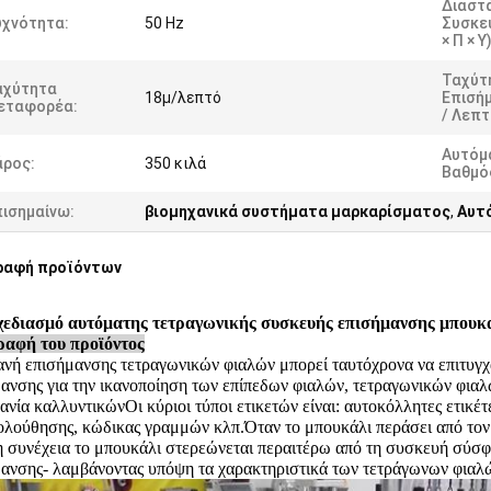
Διαστ
υχνότητα:
50 Hz
Συσκε
× Π × Υ)
Ταχύτ
αχύτητα
18μ/λεπτό
Επισή
εταφορέα:
/ Λεπτ
Αυτόμ
άρος:
350 κιλά
Βαθμό
πισημαίνω:
βιομηχανικά συστήματα μαρκαρίσματος
,
Αυτ
ραφή προϊόντων
χεδιασμό αυτόματης τετραγωνικής συσκευής επισήμανσης μπουκα
ραφή του προϊόντος
νή επισήμανσης τετραγωνικών φιαλών μπορεί ταυτόχρονα να επιτυγχ
ανσης για την ικανοποίηση των επίπεδων φιαλών, τετραγωνικών φι
ανία καλλυντικώνΟι κύριοι τύποι ετικετών είναι: αυτοκόλλητες ετικέ
ολούθησης, κώδικας γραμμών κλπ.
Όταν το μπουκάλι περάσει από τον
η συνέχεια το μπουκάλι στερεώνεται περαιτέρω από τη συσκευή σύσφι
ανσης- λαμβάνοντας υπόψη τα χαρακτηριστικά των τετράγωνων φιαλώ