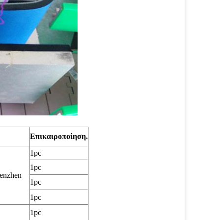
Επικαιροποίηση.
1pc
1pc
enzhen
1pc
1pc
1pc