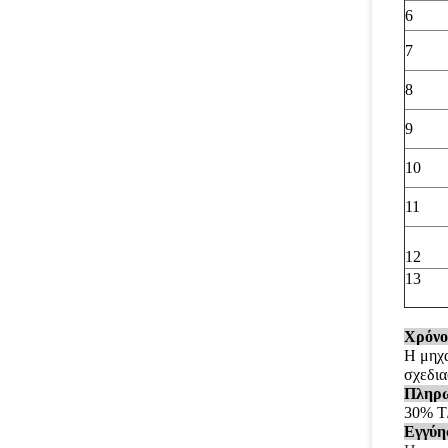
6
7
8
9
10
11
12
13
Χρόνο
Η μηχα
σχεδια
Πληρ
30% T/
Εγγύη