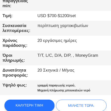
ΈΛΕΓΧΟΣ
παραγγελίας
min:
Τιμή:
USD $700-$1200/set
ΜΑΣ
ΕΛΆΤΕ
Συσκευασία
περίπτωση χαρτοκιβωτίων
λεπτομέρειες:
ΣΕ
ΕΠΑΦΉ
Χρόνος
20 εργάσιμες ημέρες
παράδοσης:
ΜΕ
Όροι
T/T, L/C, D/A, D/P, , MoneyGram
πληρωμής:
ΝΈΑ
Δυνατότητα
20 Σκηνικά / Μήνας
προσφοράς:
ΜΙΛΉΣΤΕ
Υψηλό φως:
,
γραμμή παραγωγής νερού
ΤΏΡΑ.
Μηχανή πλήρωσης μπουκαλιών νερό
SITEMAP
ΚΑΛΎΤΕΡΗ ΤΙΜΉ
ΜΙΛΉΣΤΕ ΤΏΡΑ.