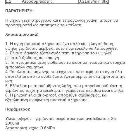
1.2
Αεροσυμπιεστής
0.21m3/min 8kg
ΠΑΡΑΤΗΡΗΣΗ:
Η μηχανή έχει στρογγυλό και η τετραγωνική χοάνη, μπορεί να
προσαρμοστεί ως απαιτήσεις του πελάτη.
Χαρακτηριστικά:
1.
Η υγρή συσκευή πλήρωσης έχει απλό και η λογική δομή,
υψηλή γεμίζοντας ακρίβεια, αυτό είναι εύκολο να λειτουργηθεί.
2.
Είναι ο ιδανικός εξοπλισμός στην πλήρωση του υψηλού
ρευστού ιξώδους, και κραυγή.
3.
Τα πνευματικά μέρη υιοθετούν τα διάσημα πνευματικά στοιχεία
εμπορικών σημάτων.
4.
Το υλικό της μηχανής που έρχονται σε επαφή με το υγρό όλα
αποτελείται από το ανοξείδωτο. Ανταποκρίνεται στα πρότυπα της
κκπ.
5.
Εξόπλισε με τη ρυθμίζοντας λαβή, που μπορεί να ρυθμίσει τη
γεμίζοντας ταχύτητα ελεύθερα, η γεμίζοντας ακρίβεια είναι υψηλό.
6.
Η μηχανή είναι drip-proof, αποφεύγει σχεδιασμός, και
εξοπλισμένη ανυψωτική συσκευή πλήρωσης.
Παράμετροι:
Υλικό: υψηλός - γεμίζοντας σειρά ποιοτικού ανοξείδωτου: 25-
2000ml
Αεροπορική ισχύς: 0.6MPa