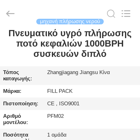
City
FILL-
PACK
Machinery
Co.,
Ltd.
μηχανή πλήρωσης νερού
All
Rights
Πνευματικό υγρό πλήρωσης
ΣΠΊΤΙ
Reserved.
ποτό κεφαλιών 1000BPH
ΠΡΟΪΌΝΤΑ
συσκευών διπλό
ΠΕΡΊΠΟΥ
Τόπος
Zhangjiagang Jiangsu Κίνα
καταγωγής:
ΕΜΕΊΣ
Μάρκα:
FILL PACK
ΓΎΡΟΣ
Πιστοποίηση:
CE , ISO9001
ΕΡΓΟΣΤΑΣΊΩΝ
Αριθμό
PFM02
μοντέλου:
ΠΟΙΟΤΙΚΌΣ
Ποσότητα
1 ομάδα