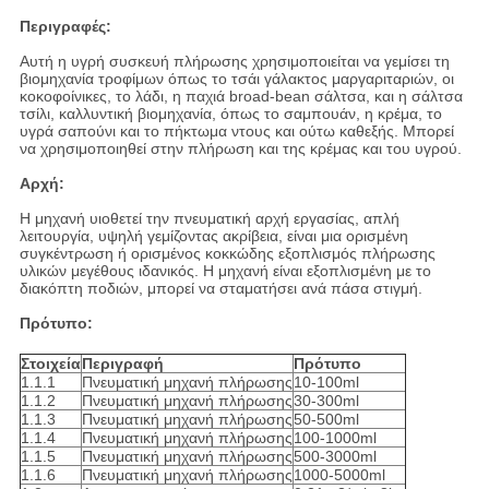
Περιγραφές:
Αυτή η υγρή συσκευή πλήρωσης χρησιμοποιείται να γεμίσει τη
βιομηχανία τροφίμων όπως το τσάι γάλακτος μαργαριταριών, οι
κοκοφοίνικες, το λάδι, η παχιά broad-bean σάλτσα, και η σάλτσα
τσίλι, καλλυντική βιομηχανία, όπως το σαμπουάν, η κρέμα, το
υγρά σαπούνι και το πήκτωμα ντους και ούτω καθεξής. Μπορεί
να χρησιμοποιηθεί στην πλήρωση και της κρέμας και του υγρού.
Αρχή:
Η μηχανή υιοθετεί την πνευματική αρχή εργασίας, απλή
λειτουργία, υψηλή γεμίζοντας ακρίβεια, είναι μια ορισμένη
συγκέντρωση ή ορισμένος κοκκώδης εξοπλισμός πλήρωσης
υλικών μεγέθους ιδανικός. Η μηχανή είναι εξοπλισμένη με το
διακόπτη ποδιών, μπορεί να σταματήσει ανά πάσα στιγμή.
Πρότυπο:
Στοιχεία
Περιγραφή
Πρότυπο
1.1.1
Πνευματική μηχανή πλήρωσης
10-100ml
1.1.2
Πνευματική μηχανή πλήρωσης
30-300ml
1.1.3
Πνευματική μηχανή πλήρωσης
50-500ml
1.1.4
Πνευματική μηχανή πλήρωσης
100-1000ml
1.1.5
Πνευματική μηχανή πλήρωσης
500-3000ml
1.1.6
Πνευματική μηχανή πλήρωσης
1000-5000ml