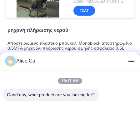
20000-40000USD MOQ:1 ομάδα
ΤΣΆΤ
μηχανή πλήρωσης νερού
Αποστειρωμένο πλαστικό μπουκάλι Monoblock αποστηρωμένο
0.5MPA μηχανών πλήρωσης νερού υψηλής ασφαλείας 0.5L
Alice Gu
Αυτόματη 3--1 μηχανή κάλυψης πλήρωσης πλύσης για το
πλαστικό μεταλλικό νερό μπουκαλιών
Αυτόματες μηχανή πλήρωσης γάλακτος -1washing-αρχειοθετώ-
10:17 AM
κάλυψης μπουκαλιών monoblock 6000BPH ακέραιες 3/
συσκευή
Good day, what product are you looking for?
Λαϊκή κατηγορία
Όλα
Μηχανή Πλήρωσης 
Εγκαταστάσεις 
Νερού
Πλήρωσης Πόσιμου 
Νερού