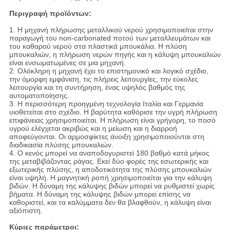
Περιγραφή προϊόντων:
1.
Η μηχανή πλήρωσης μεταλλικού νερού χρησιμοποιείται στην
παραγωγή του non-carbonated ποτού των μεταλλευμάτων και
του καθαρού νερού στα πλαστικά μπουκάλια. Η πλύση
μπουκαλιών, η πλήρωση νερών πηγής και η κάλυψη μπουκαλιών
είναι ενσωματωμένες σε μια μηχανή.
2.
Ολόκληρη η μηχανή έχει το επιστημονικό και λογικό σχέδιο,
την όμορφη εμφάνιση, τις πλήρεις λειτουργίες, την εύκολες
λειτουργία και τη συντήρηση, ένας υψηλός βαθμός της
αυτοματοποίησης.
3.
Η περισσότερη προηγμένη τεχνολογία Ιταλία και Γερμανία
υιοθετείται στο σχέδιο. Η βαρύτητα καθόρισε την υγρή πλήρωση
επιφάνειας χρησιμοποιείται. Η πλήρωση είναι γρήγορη, το ποσό
υγρού ελέγχεται ακριβώς και η μείωση και η διαρροή
αποφεύγονται. Οι αρμοσφίκτες άνοιξη χρησιμοποιούνται στη
διαδικασία πλύσης μπουκαλιών.
4.
Ο κενός μπορεί να αναποδογυριστεί 180 βαθμό κατά μήκος
της μεταβιβάζοντας ράγας. Εκεί δύο φορές της εσωτερικής και
εξωτερικής πλύσης, η αποδοτικότητα της πλύσης μπουκαλιών
είναι υψηλή. Η μαγνητική ροπή χρησιμοποιείται για την κάλυψη
βιδών. Η δύναμη της κάλυψης βιδών μπορεί να ρυθμιστεί χωρίς
βήματα. Η δύναμη της κάλυψης βιδών μπορεί επίσης να
καθοριστεί, και τα καλύμματα δεν θα βλαφθούν, η κάλυψη είναι
αξιόπιστη.
Κύριες παράμετροι: