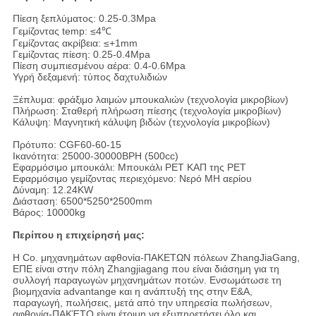
Πίεση ξεπλύματος: 0.25-0.3Mpa
Γεμίζοντας temp: ≤4℃
Γεμίζοντας ακρίβεια: ≤+1mm
Γεμίζοντας πίεση: 0.25-0.4Mpa
Πίεση συμπιεσμένου αέρα: 0.4-0.6Mpa
Υγρή δεξαμενή: τύπος δαχτυλιδιών
Ξέπλυμα: φράξιμο λαιμών μπουκαλιών (τεχνολογία μικροβίων)
Πλήρωση: Σταθερή πλήρωση πίεσης (τεχνολογία μικροβίων)
Κάλυψη: Μαγνητική κάλυψη βιδών (τεχνολογία μικροβίων)
Πρότυπο: CGF60-60-15
Ικανότητα: 25000-30000BPH (500cc)
Εφαρμόσιμο μπουκάλι: Μπουκάλι PET ΚΑΠ της PET
Εφαρμόσιμο γεμίζοντας περιεχόμενο: Νερό ΜΗ αερίου
Δύναμη: 12.24KW
Διάσταση: 6500*5250*2500mm
Βάρος: 10000kg
Περίπου η επιχείρησή μας:
Η Co. μηχανημάτων αφθονία-ΠΑΚΕΤΩΝ πόλεων ZhangJiaGang,
ΕΠΕ είναι στην πόλη Zhangjiagang που είναι διάσημη για τη
συλλογή παραγωγών μηχανημάτων ποτών. Ενσωμάτωσε τη
βιομηχανία advantange και η ανάπτυξή της στην Ε&Α,
παραγωγή, πωλήσεις, μετά από την υπηρεσία πωλήσεων,
αφθονία-ΠΑΚΈΤΟ είναι έτοιμη να εξυπηρετήσει όλο και