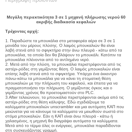
Περιγραφή προϊόντων
Μεγάλη περιεκτικότητα 3 σε 1 μηχανή πλήρωσης νερού 60
ακριβής διαδικασία κεφαλιών
Τρέχοντας αρχή:
1.
Παραδώστε τα μπουκάλια στο μεταφορέα αέρα σε 3 σε 1
μονάδα του μέρους πλύσης. Ο λαιμός μπουκαλιών θα είναι
λαβή
στενά από το σφιγκτήρα στην άνω πλευρά - κάτω από τα
μπουκάλια, τα οποία δεν θα βλάψουν το μπουκάλι.
Κατόπιν τα
μπουκάλια
πλένονται από το αντλημένο νερό.
2.
Μετά από την πλύση, τα μπουκάλια περιστρέφονται από τις
αστέρι-ρόδες στη γεμίζοντας θέση. Ο λαιμός μπουκαλιών είναι
επίσης
λαβή στενά από το σφιγκτήρα.
Υπάρχει ένα έκκεντρο
πάνω-κάτω τα μπουκάλια για να κάνει τη στοματική θέση
μπουκαλιών
με την πλήρωση του κεφαλιού, και έπειτα για να
πραγματοποιήσει την πλήρωση.
Ο γεμίζοντας όγκος και ο
γεμίζοντας χρόνος θα προετοιμαστούν στο PLC.
3.After τελειώνουν, τα μπουκάλια περιστρέφονται ακόμα από τις
αστέρι-ρόδες στη θέση κάλυψης. Εδώ σχεδιάζουμε τα
καλύμματα
μπουκαλιών unscrambler και μια αυτόματη ΚΑΠ που
μειώνεται για να κάνουμε τα καλύμματα να μειωθούν σωστά στο
στόμα μπουκαλιών
. Εάν
η ΚΑΠ είναι άνω πλευρά - κάτω ή
χαλασμένος, η μηχανή θα διαγράψει αυτόματα τα καλύμματα.
Μετά από το τέρμα όλες
οι ενέργειες, μπουκάλια παραδίδονται
στη συσκευάζοντας γραμμή.