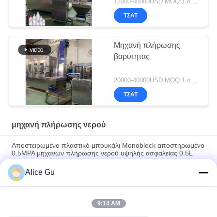
12000-40000USD MOQ:1 ομάδα
ΤΣΆΤ
Μηχανή πλήρωσης
βαρύτητας
20000-40000USD MOQ:1 ομάδα
ΤΣΆΤ
μηχανή πλήρωσης νερού
Αποστειρωμένο πλαστικό μπουκάλι Monoblock αποστηρωμένο
0.5MPA μηχανών πλήρωσης νερού υψηλής ασφαλείας 0.5L
Alice Gu
Αυτόματη 3--1 μηχανή κάλυψης πλήρωσης πλύσης για το
πλαστικό μεταλλικό νερό μπουκαλιών
Αυτόματες μηχανή πλήρωσης γάλακτος -1washing-αρχειοθετώ-
9:14 AM
κάλυψης μπουκαλιών monoblock 6000BPH ακέραιες 3/
συσκευή