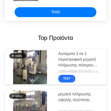
διαδικασία κεφαλιών
Τσάτ
Top Προϊόντα
Αυτόματα 3 σε 1
περιστροφική μηχανή
πλήρωσης πόσιμου
νερού μπουκαλιών της
12000-40000USD MOQ:1 ομάδα
PET
ΤΣΆΤ
μηχανή πλήρωσης
υψηλής ταχύτητας