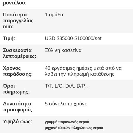
ΈΛΕΓΧΟΣ
μοντέλου:
Ποσότητα
1 ομάδα
ΜΑΣ
παραγγελίας
min:
ΕΛΆΤΕ
Τιμή:
USD $85000-$100000/set
ΣΕ
ΕΠΑΦΉ
Συσκευασία
Ξύλινη κασετίνα
λεπτομέρειες:
ΜΕ
Χρόνος
40 εργάσιμες ημέρες μετά από να
παράδοσης:
λάβει την πληρωμή κατάθεσης
ΝΈΑ
Όροι
T/T, L/C, D/A, D/P, ,
πληρωμής:
ΜΙΛΉΣΤΕ
Δυνατότητα
5 σύνολα το χρόνο
ΤΏΡΑ.
προσφοράς:
Υψηλό φως:
,
γραμμή παραγωγής νερού
SITEMAP
μηχανή υλικών πληρώσεως νερού