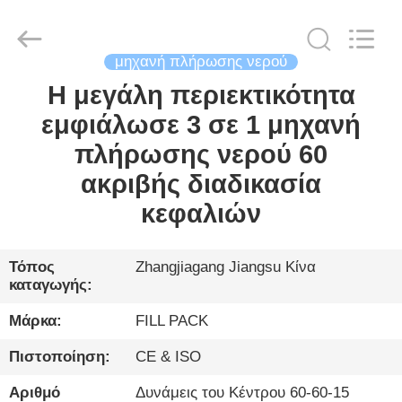
City
FILL-
PACK
Machinery
Co.,
Ltd.
μηχανή πλήρωσης νερού
All
Rights
Η μεγάλη περιεκτικότητα
ΣΠΊΤΙ
Reserved.
εμφιάλωσε 3 σε 1 μηχανή
ΠΡΟΪΌΝΤΑ
πλήρωσης νερού 60
ακριβής διαδικασία
ΠΕΡΊΠΟΥ
κεφαλιών
ΕΜΕΊΣ
Τόπος
Zhangjiagang Jiangsu Κίνα
καταγωγής:
ΓΎΡΟΣ
ΕΡΓΟΣΤΑΣΊΩΝ
Μάρκα:
FILL PACK
Πιστοποίηση:
CE & ISO
ΠΟΙΟΤΙΚΌΣ
Αριθμό
Δυνάμεις του Κέντρου 60-60-15