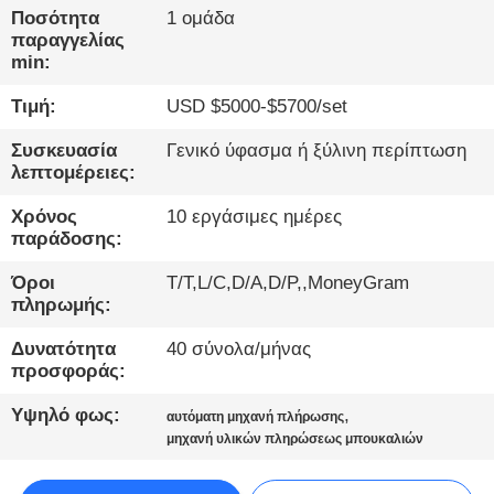
ΈΛΕΓΧΟΣ
Ποσότητα
1 ομάδα
παραγγελίας
min:
ΜΑΣ
Τιμή:
USD $5000-$5700/set
ΕΛΆΤΕ
ΣΕ
Συσκευασία
Γενικό ύφασμα ή ξύλινη περίπτωση
λεπτομέρειες:
ΕΠΑΦΉ
ΜΕ
Χρόνος
10 εργάσιμες ημέρες
παράδοσης:
Όροι
T/T,L/C,D/A,D/P,,MoneyGram
ΝΈΑ
πληρωμής:
Δυνατότητα
40 σύνολα/μήνας
ΜΙΛΉΣΤΕ
προσφοράς:
ΤΏΡΑ.
Υψηλό φως:
,
αυτόματη μηχανή πλήρωσης
μηχανή υλικών πληρώσεως μπουκαλιών
SITEMAP