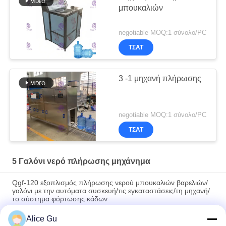
μπουκαλιών
negotiable MOQ:1 σύνολο/PC
ΤΣΆΤ
3 -1 μηχανή πλήρωσης
negotiable MOQ:1 σύνολο/PC
ΤΣΆΤ
5 Γαλόνι νερό πλήρωσης μηχάνημα
Qgf-120 εξοπλισμός πλήρωσης νερού μπουκαλιών βαρελιών/
γαλόνι με την αυτόματα συσκευή/τις εγκαταστάσεις/τη μηχανή/
το σύστημα φόρτωσης κάδων
Alice Gu
12g/H πληρωμή Swiping νομισμάτων αυτοεξυπηρετήσεων