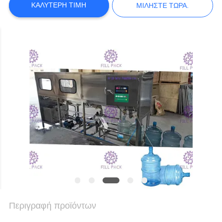
ΚΑΛΎΤΕΡΗ ΤΙΜΉ
ΜΙΛΉΣΤΕ ΤΏΡΑ.
ΠΟΛΙΤΙΚΉ
ΑΠΟΡΡΉΤΟΥ
Περιγραφή προϊόντων