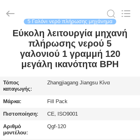
City
FILL-
PACK
Machinery
Co.,
Ltd.
5 Γαλόνι νερό πλήρωσης μηχάνημα
All
Rights
Εύκολη λειτουργία μηχανή
ΣΠΊΤΙ
Reserved.
πλήρωσης νερού 5
ΠΡΟΪΌΝΤΑ
γαλονιού 1 γραμμή 120
μεγάλη ικανότητα BPH
ΠΕΡΊΠΟΥ
ΕΜΕΊΣ
Τόπος
Zhangjiagang Jiangsu Κίνα
καταγωγής:
ΓΎΡΟΣ
Μάρκα:
Fill Pack
ΕΡΓΟΣΤΑΣΊΩΝ
Πιστοποίηση:
CE, ISO9001
Αριθμό
Qgf-120
ΠΟΙΟΤΙΚΌΣ
μοντέλου: