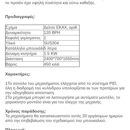
το προϊόν έχει υψηλή ποιότητα και ούτω καθεξής.
Προδιαγραφές:
Σχήμα
Δελτίο ΕΚΑΧ, αριθ.
Δυναμικότητα
120 BPH
Κεφαλή γεμίσματος
1
Υλικό
SUS304
Κατάλληλο μπουκάλι
5 λίτρα
Δύναμη κινητήρα
1.5 KW
Διάσταση
2400*700*1650mm
Βάρος
450 κιλά
Χαρακτήρες:
1Το σύνολο του μηχανήματος ελέγχεται από το σύστημα PID,
όλη η διαδρομή του κυλίνδρου υπολογίζεται εκ των προτέρων για
την οδηγηθείσα απόσταση.
2Το μηχάνημα μπορεί να λειτουργήσει με αυτόματο μοντέλο, το
χειροκίνητο μοντέλο είναι για τον έλεγχο της μηχανής.
Χρόνος παράδοσης:
Τα μηχανήματα θα κατασκευαστούν εντός 20 εργάσιμων ημερών
από την επιβεβαίωση του σχεδιασμού του μπουκαλιού.
Πληρωμή: