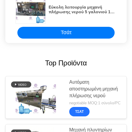
Εύκολη λειτουργία μηχανή
πλήρωσης νερού 5 γαλονιού 1
γραμμή 120 μεγάλη ικανότητα
BPH
Τσάτ
Top Προϊόντα
Αυτόματη
αποστηρωμένη μηχανή
πλήρωσης νερού
negotiable MOQ:1 σύνολο/PC
ΤΣΆΤ
Μηχανή πλυντηρίων