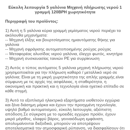
Εύκολη λειτουργία 5 γαλόνια Μηχανή πλήρωσης νερού 1
γραμμή 120BPH χωρητικότητα
Περιγραφή του προϊόντος:
1) Αυτή η 5 γαλόνια κύρια γραμμή γεμίσματος νερού περιέχει τα
ακόλουθα μηχανήματα:
-- Μηχανή έλξης και βουρτσίσματος ημιαυτόματης θήκης για
γαλόνια
-- Μηχανή σφράγισης αυτοματοποιημένης ρούχας ρούχας
-- Μεταφορέας αλυσίδας νερού γαλόνια, έλεγχο φωτός, κινητήρα
-- Μηχανή συσκευασίας ταινιών PE για συρρίκνωση
2) Αυτός ο τύπος αυτόματος 5 γαλόνια μηχανή πλήρωσης νερού
χρησιμοποιείται για την πλήρωση καθαρό / μεταλλικό νερό σε
γαλόνια; Είναι με τη μικρή χωρητικότητα της απλής γραμμής.είναι
σύμφωνη με τις αρχές της ασφάλειας, η σταθερότητα, η
οικονομική και πρακτική και η τεχνολογία είναι ηγετικό επίπεδο σε
κάθε στιγμή.
3) Αυτό το εξοπλισμό ηλεκτρικά εξαρτήματα υιοθετούν εγχώρια
και ξένα διάσημη μάρκα και έχουν την προηγμένη τεχνολογία,
υψηλό βαθμό αυτοματισμού, εύκολη λειτουργία, αξιόπιστη
απόδοση.Σε σύγκριση με το ομοειδές εγχώριο προϊόν, έχουν
μικρό μέγεθος, ελαφρύ βάρος, γενναιόδωρη εμφάνιση,
απολυμαίνονται διεξοδικά, μπορούν να αποτρέψουν
αποτελεσματικά την ατμοσφαιρική ρύπανση, να διασφαλίσουν ότι