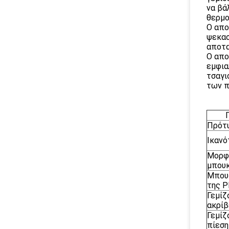
να βά
θερμο
Ο απο
ψεκασ
αποτα
Ο απο
εμφια
τσαγι
των π
Πρότ
Ικανό
Μορφ
μπου
Μπου
της 
Γεμίζ
ακρίβ
Γεμίζ
πίεση