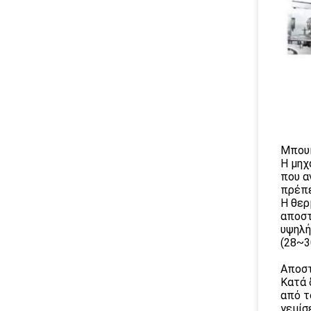
Μπουκ
Η μηχ
που α
πρέπε
Η θερ
αποστ
υψηλή
(28~3
Αποστ
Κατά 
από τ
γεμίσ