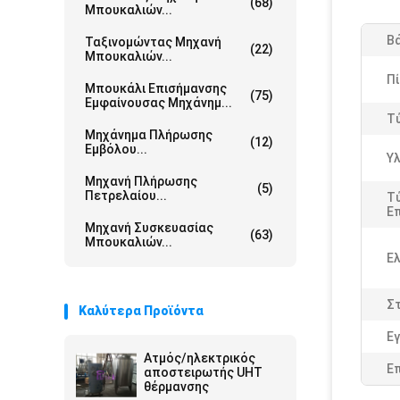
(68)
Μπουκαλιών...
Β
Ταξινομώντας Μηχανή
(22)
Μπουκαλιών...
Π
Μπουκάλι Επισήμανσης
(75)
Εμφαίνουσας Μηχάνημ...
Τ
Μηχάνημα Πλήρωσης
(12)
Εμβόλου...
Υλ
Μηχανή Πλήρωσης
(5)
Πετρελαίου...
Τ
Ε
Μηχανή Συσκευασίας
(63)
Μπουκαλιών...
Ελ
Σ
Καλύτερα Προϊόντα
Εγ
Ατμός/ηλεκτρικός
Ε
αποστειρωτής UHT
θέρμανσης