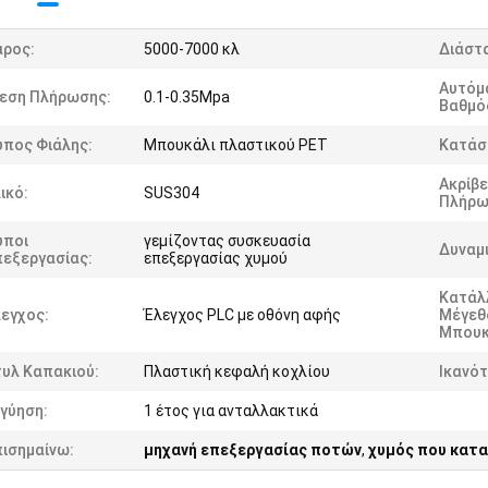
άρος:
5000-7000 κλ
Διάστα
Αυτόμ
ίεση Πλήρωσης:
0.1-0.35Mpa
Βαθμό
ύπος Φιάλης:
Μπουκάλι πλαστικού PET
Κατάσ
Ακρίβε
ικό:
SUS304
Πλήρω
ύποι
γεμίζοντας συσκευασία
Δυναμι
πεξεργασίας:
επεξεργασίας χυμού
Κατάλ
εγχος:
Έλεγχος PLC με οθόνη αφής
Μέγεθ
Μπουκ
τυλ Καπακιού:
Πλαστική κεφαλή κοχλίου
Ικανότ
γύηση:
1 έτος για ανταλλακτικά
πισημαίνω:
μηχανή επεξεργασίας ποτών
,
χυμός που κατα