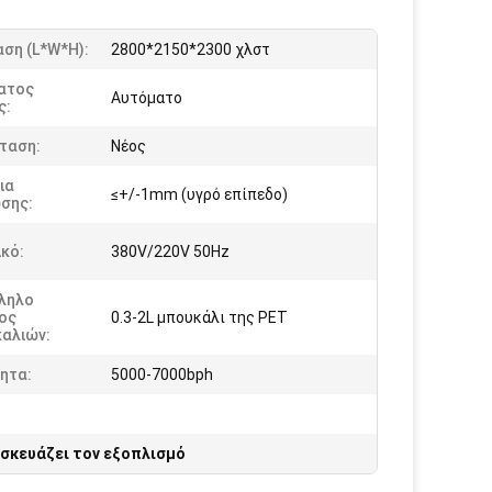
ση (l*w*h):
2800*2150*2300 χλστ
ατος
Αυτόματο
ς:
ταση:
Νέος
ια
≤+/-1mm (υγρό επίπεδο)
σης:
κό:
380V/220V 50Hz
ληλο
ος
0.3-2L μπουκάλι της PET
αλιών:
ητα:
5000-7000bph
σκευάζει τον εξοπλισμό