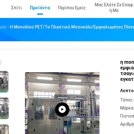
Μας Ελάτε Σε Επαφ
Σπίτι
Προϊόντα
Περίπου Εμείς
Ή Με
μού
Η Monobloc PET/το Πλαστικό Μπουκάλι/εμφιαλωμένος Πίνε
η mon
εμφια
τσαγι
εγκατ
Λεπτο
Τόπος 
Μάρκα
Πιστοπ
Αριθμό