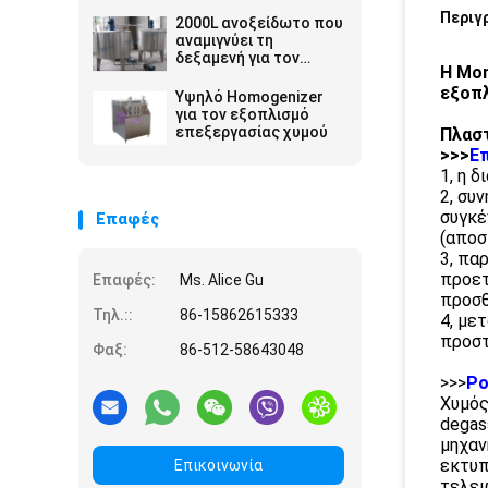
Περιγ
2000L ανοξείδωτο που
αναμιγνύει τη
δεξαμενή για τον
Η Mon
εξοπλισμό
εξοπλ
επεξεργασίας χυμού
Υψηλό Homogenizer
για τον εξοπλισμό
επεξεργασίας χυμού
Πλαστ
>>>
Ε
1, η 
2, συ
συγκέ
Επαφές
(αποσ
3, πα
προετ
Επαφές:
Ms. Alice Gu
προσθ
Τηλ.::
86-15862615333
4, με
προστ
Φαξ:
86-512-58643048
>>>
Ρο
Χυμός
degas
μηχαν
εκτυπ
Επικοινωνία
τελει