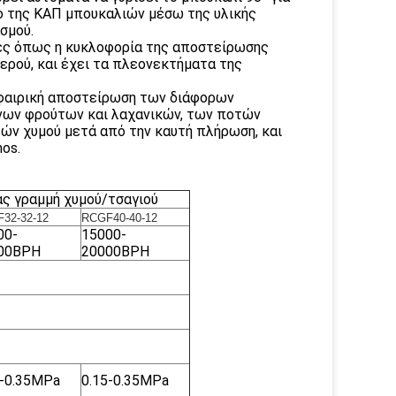
ο της ΚΑΠ μπουκαλιών μέσω της υλικής
σμού.
ες όπως η κυκλοφορία της αποστείρωσης
νερού, και έχει τα πλεονεκτήματα της
σφαιρική αποστείρωση των διάφορων
ων φρούτων και λαχανικών, των ποτών
τών χυμού μετά από την καυτή πλήρωση, και
os.
ς γραμμή χυμού/τσαγιού
32-32-12
RCGF40-40-12
00-
15000-
00BPH
20000BPH
5-0.35MPa
0.15-0.35MPa