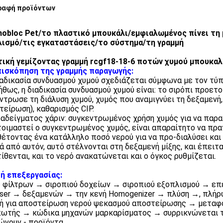
ραφή προϊόντων
obloc Pet/το πλαστικό μπουκάλι/εμφιαλωμένος πίνει τη
ισμό/τις εγκαταστάσεις/το σύστημα/τη γραμμή
ική γεμίζοντας γραμμή rcgf18-18-6 ποτών χυμού μπουκα
πισκόπηση της γραμμής παραγωγής:
διαδικασία συνδυασμού χυμού σχεδιάζεται σύμφωνα με τον τύπ
νήθως, η διαδικασία συνδυασμού χυμού είναι: το σιρόπι προετ
ντρωσε τη διάλυση χυμού, χυμός που αναμιγνύει τη δεξαμενή,
τείρωση), καθαρισμός CIP.
ραδείγματος χάριν: συγκεντρωμένος χρήση χυμός για να παρ
οιμαστεί ο συγκεντρωμένος χυμός, είναι απαραίτητο να πραγ
έτοντας ένα κατάλληλο ποσό νερού για να προ-διαλύσει και
τά από αυτόν, αυτό στέλνονται στη δεξαμενή μίξης, και έπειτ
ίθενται, και το νερό ανακατώνεται και ο όγκος ρυθμίζεται.
ή επεξεργασίας:
 φίλτρων → σιροπιού δοχείων → σιροπιού εξοπλισμού → επε
ser → δεξαμενών → την κενή Homogenizer → πλύση →, πλήρω
ή για αποστείρωση νερού ψεκασμού αποστείρωσης → μεταφο
ωτής → κώδικα μηχανών μαρκαρίσματος → συρρικνώνεται τ
ώνουν - προϊόντα