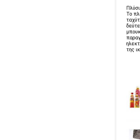
Πλύσι
Το πλ
ταχύτ
δεύτε
μπουκ
παραγ
ηλεκτ
της ι