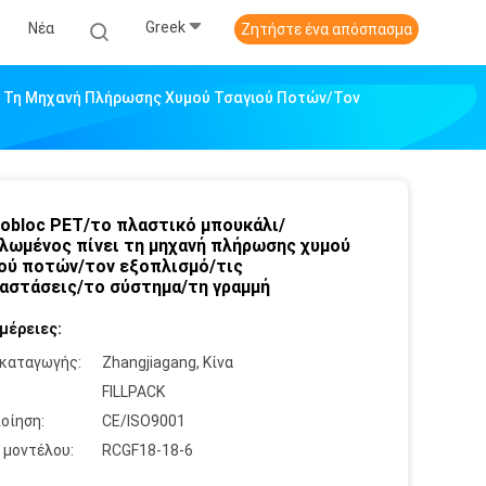
Greek
Νέα
Ζητήστε ένα απόσπασμα
ι Τη Μηχανή Πλήρωσης Χυμού Τσαγιού Ποτών/τον
obloc PET/το πλαστικό μπουκάλι/
λωμένος πίνει τη μηχανή πλήρωσης χυμού
ού ποτών/τον εξοπλισμό/τις
αστάσεις/το σύστημα/τη γραμμή
μέρειες:
καταγωγής:
Zhangjiagang, Κίνα
:
FILLPACK
οίηση:
CE/ISO9001
 μοντέλου:
RCGF18-18-6