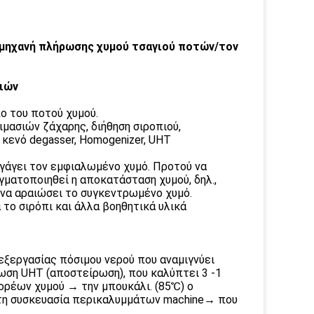
 μηχανή πλήρωσης χυμού τσαγιού ποτών/τον
λιών
ο του ποτού χυμού.
οιμασιών ζάχαρης, διήθηση σιροπιού,
 κενό degasser, Homogenizer, UHT
αγάγει τον εμφιαλωμένο χυμό. Προτού να
ματοποιηθεί η αποκατάσταση χυμού, δηλ.,
 να αραιώσει το συγκεντρωμένο χυμό.
α το σιρόπι και άλλα βοηθητικά υλικά
ξεργασίας πόσιμου νερού που αναμιγνύει
ση UHT (αποστείρωση), που καλύπτει 3 -1
ρέων χυμού → την μπουκάλι. (85℃) ο
η συσκευασία περικαλυμμάτων machine→ που