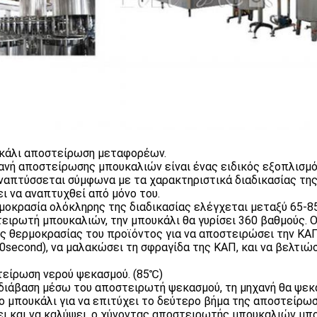
άλι αποστείρωση μεταφορέων.
ανή αποστείρωσης μπουκαλιών είναι ένας ειδικός εξοπλισμό
ναπτύσσεται σύμφωνα με τα χαρακτηριστικά διαδικασίας τη
ι να αναπτυχθεί από μόνο του.
μοκρασία ολόκληρης της διαδικασίας ελέγχεται μεταξύ 65-8
ειρωτή μπουκαλιών, την μπουκάλι θα γυρίσει 360 βαθμούς.
ς θερμοκρασίας του προϊόντος για να αποστειρώσει την ΚΑ
0second), να μαλακώσει τη σφραγίδα της ΚΑΠ, και να βελτιώσ
είρωση νερού ψεκασμού. (85℃)
διάβαση μέσω του αποστειρωτή ψεκασμού, τη μηχανή θα ψεκά
ο μπουκάλι για να επιτύχει το δεύτερο βήμα της αποστείρωσ
ει και να καλύψει, ο χύνοντας αποστειρωτής μπουκαλιών μπορ