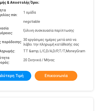
μής & Αποστολής Όροι:
ητα
1 ομάδα
ελίας min:
negotiable
υασία
ξύλινη συσκευασία περίπτωσης
έρειες:
30 εργάσιμες ημέρες μετά από να
ς παράδοσης:
λάβει την πληρωμή κατάθεσής σας
πληρωμής:
TT &amp; L/C,D/A,D/P,T/T,MoneyGram
ότητα
20 Σκηνικά / Μήνας
οράς:
αλύτερη Τιμή
Επικοινωνία