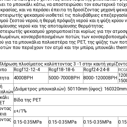
λει το μπουκάλι κάτω, να αποστειρώσει τον εσωτερικό τοίχ
κρασίας, και να περάσει έπειτα τη δροσίζοντας μηχανή ψεκα
στειρωτής ψεκασμού υιοθετεί τις πολυβάθμιες επεξεργασί
μού ζεστού νερού, η θερμή πρόψυξη νερού και η ψύξη κρύου 
μίευσης νερού και της αποταμίευσης θερμότητας.
στειρωτής ψεκασμού χρησιμοποιείται κυρίως για την ατμο
λωμένων, κονσερβοποιημένων ποτών, των κονσερβοποιημέν
ού για τα μπουκάλια πολυεστέρα της PET, της ψύξης των πο
οτών που περιέχουν τον ατμό και την μπύρα, μπουκάλι therm
Πλήρωση πλυσίματος καλύπτοντας 3 -1 στην καυτή γεμίζοντα
υπο
Rcgf12-12-4
Rcgf18-18-6
Rcgf24-24-8
RCGF
120
τητα
4000BPH
5000-7000BPH
8000-12000BPH
150
ή
(Διάμετρος μπουκαλιών): 50110mm (ύψος): 160320mm
καλιών
κάλι
Βίδα της PET
PET
οντας
≤+/1%
εια
οντας
0.15-0.35MPa
0.15-0.35MPa
0.15-0.35MPa
0.1