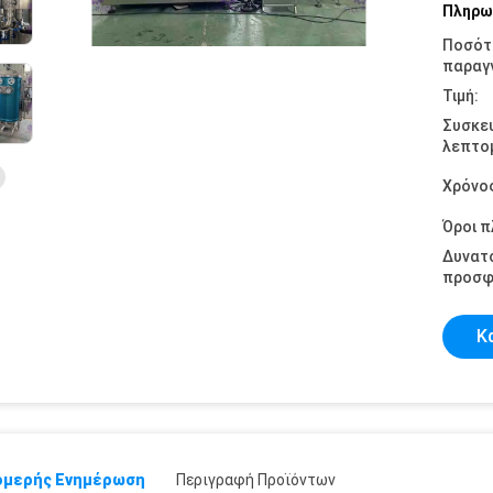
Πληρω
Ποσότ
παραγγ
Τιμή:
Συσκε
λεπτομ
Χρόνο
Όροι 
Δυνατ
προσφ
Κ
μερής Ενημέρωση
Περιγραφή Προϊόντων