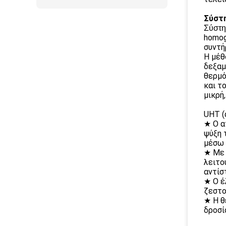
Σύστη
Σύστ
homog
συντή
Η μέθ
δεξαμ
θερμό
και τ
μικρή
UHT (
★ Ο α
ψύξη 
μέσω 
★ Με 
λειτο
αντίσ
★ Ο έ
ζεστο
★ Η θ
δροσί