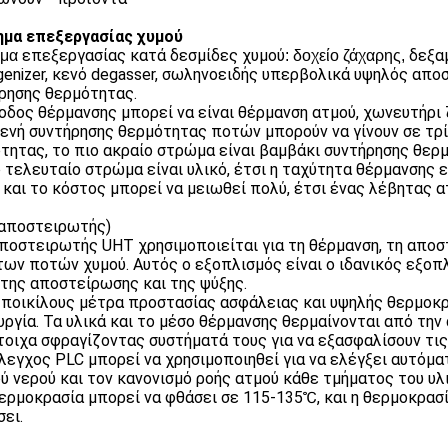
μα επεξεργασίας χυμού
επεξεργασίας κατά δεσμίδες χυμού
δεξα
ημα
: δοχείο ζάχαρης,
enizer, κενό degasser, σωληνοειδής υπερβολικά υψηλός απο
ρησης θερμότητας.
οδος θέρμανσης μπορεί να είναι θέρμανση ατμού, χωνευτήρι 
ενή συντήρησης θερμότητας ποτών μπορούν να γίνουν σε τρ
τητας, το πιο ακραίο στρώμα είναι βαμβάκι συντήρησης θερ
ο τελευταίο στρώμα είναι υλικό, έτσι η ταχύτητα θέρμανσης ε
, και το κόστος μπορεί να μειωθεί πολύ, έτσι ένας λέβητας 
αποστειρωτής)
ποστειρωτής UHT χρησιμοποιείται για τη θέρμανση, τη αποσ
των ποτών χυμού. Αυτός ο εξοπλισμός είναι ο ιδανικός εξοπ
της αποστείρωσης και της ψύξης.
ποικίλους μέτρα προστασίας ασφάλειας και υψηλής θερμοκρα
υργία. Τα υλικά και το μέσο θέρμανσης θερμαίνονται από τ
τοιχα σφραγίζοντας συστήματά τους για να εξασφαλίσουν τις
λεγχος PLC μπορεί να χρησιμοποιηθεί για να ελέγξει αυτόμα
ύ νερού και τον κανονισμό ροής ατμού κάθε τμήματος του υλι
ερμοκρασία μπορεί να φθάσει σε 115-135℃, και η θερμοκρασ
σει.