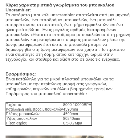
Κύρια χαρακτηριστικά γνωρίσματα του μπουκαλιού
Uncrambler:
Το αυτόματο μπουκάλι unscrambler αποτελείται από μια μηχανή
μπουκαλιών, ένα ιπποδρόμιο μπουκαλιών, ένα μπουκάλι
απορρίπτοντας το συστατικό, ένα τμήμα εμφιαλωτών και ένα
ηλεκτρικό κιβώτιο. Ένας μεγάλος αριθμός διαταραγμένων
μπουκαλιών τίθεται στο ιπποδρόμιο μπουκαλιών από τη μηχανή
μπουκαλιών και μεταφέρεται στο μέρος μπουκαλιών μέσω της
ζώνης μεταφορέων έτσι ώστε το μπουκάλι μπορεί να
δημιουργηθεί στη ζώνη μεταφορέων του χρήστη. Το πρότυπο
είναι συμπαγές στη δομή, απλό κατ 'αρχήν, ώριμο στην
τεχνολογία, και σταθερό και αξιόπιστο σε όλες τις ενέργειες.
Εφαρμόσιμος:
Είναι κατάλληλο για τα μικρά πλαστικά μπουκάλια και τα
μπουκάλια με την περίπλοκη μορφή στις γεωργικών,
καθημερινών, ιατρικών και άλλου βιομηχανίες τροφίμων.
Παράμετρος του μπουκαλιού unscrambler
Ταχύτητα
8000-10000BPH
Κατάλληλη διάμετρος μπουκαλιών
4590mm
Πλάτος μπουκαλιών
4590mm
Ύψος μπουκαλιών
80240mm
Πίεση αερίου
0.5-0.7Mpa