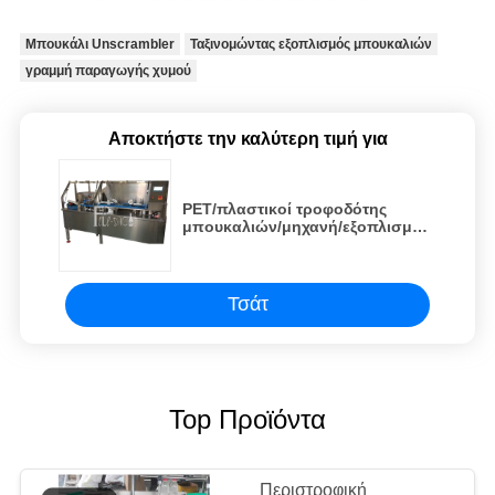
Μπουκάλι Unscrambler
Ταξινομώντας εξοπλισμός μπουκαλιών
γραμμή παραγωγής χυμού
Αποκτήστε την καλύτερη τιμή για
PET/πλαστικοί τροφοδότης
μπουκαλιών/μηχανή/εξοπλισμός/
γραμμή/εγκαταστάσεις/σύστημα/
πίνακας τροφοδοσίας
Τσάτ
Top Προϊόντα
Περιστροφική