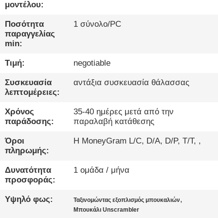
ΈΛΕΓΧΟΣ
μοντέλου:
Ποσότητα
1 σύνολο/PC
ΜΑΣ
παραγγελίας
min:
ΕΛΆΤΕ
Τιμή:
negotiable
ΣΕ
ΕΠΑΦΉ
Συσκευασία
αντάξια συσκευασία θάλασσας
λεπτομέρειες:
ΜΕ
Χρόνος
35-40 ημέρες μετά από την
παράδοσης:
παραλαβή κατάθεσης
ΝΈΑ
Όροι
Η MoneyGram L/C, D/A, D/P, T/T, ,
πληρωμής:
ΜΙΛΉΣΤΕ
Δυνατότητα
1 ομάδα / μήνα
ΤΏΡΑ.
προσφοράς:
Υψηλό φως:
,
Ταξινομώντας εξοπλισμός μπουκαλιών
SITEMAP
Μπουκάλι Unscrambler