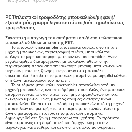
Περιγραφή προϊόντων
PET/πλαστικοί τροφοδότης μπουκαλιών/μηχανή/
εξοπλισμός/γραμμή/εγκαταστάσεις/σύστημα/πίνακας
τροφοδοσίας
Συνοπτική εισαγωγή του αυτόματου οριζόντιου πλαστικού
μπουκαλιού Unscrambler της PET:
Το μπουκάλι unscrambler αποτελείται κυρίως από τη τοπ
μηχανή μπουκαλιών, περιστροφική πλάκα, μπουκάλι που
επιλέγει τα μέρη και τα μέρη μπουκαλιών unscrambler. Έναν
μεγάλο αριθμό διαταραγμένων μπουκαλιών τίθεται στην
περιστροφική πλάκα από την ανώτερη μηχανή μπουκαλιών και
περνούν μέσω της ζώνης μεταφορέων στο μπουκάλι
unscrambler, έτσι ώστε το μπουκάλι μπορεί να μεταφερθεί κάθετα
στη ζώνη μεταφορέων του χρήστη.
Το αυτόματο μπουκάλι unscrambler αποτελείται από μια
μηχανή μπουκαλιών, ένα ιπποδρόμιο μπουκαλιών, ένα μπουκάλι
απορρίπτοντας το συστατικό, ένα τμήμα εμφιαλωτών και ένα
ηλεκτρικό κιβώτιο. Ένας μεγάλος αριθμός διαταραγμένων
μπουκαλιών τίθεται στο ιπποδρόμιο μπουκαλιών από τη μηχανή
μπουκαλιών και μεταφέρεται στο μέρος μπουκαλιών μέσω της
ζώνης μεταφορέων έτσι ώστε το μπουκάλι μπορεί να
δημιουργηθεί στη ζώνη μεταφορέων του χρήστη. Το πρότυπο
είναι συμπαγές στη δομή, απλό κατ 'αρχήν, ώριμο στην
τεχνολογία, και σταθερό και αξιόπιστο σε όλες τις ενέργειες.