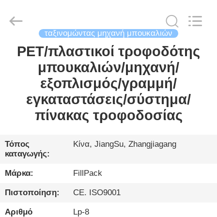
City
FILL-
PACK
Machinery
Co.,
Ltd.
ταξινομώντας μηχανή μπουκαλιών
All
Rights
PET/πλαστικοί τροφοδότης
ΣΠΊΤΙ
Reserved.
μπουκαλιών/μηχανή/
ΠΡΟΪΌΝΤΑ
εξοπλισμός/γραμμή/
εγκαταστάσεις/σύστημα/
ΠΕΡΊΠΟΥ
πίνακας τροφοδοσίας
ΕΜΕΊΣ
Τόπος
Κίνα, JiangSu, Zhangjiagang
καταγωγής:
ΓΎΡΟΣ
ΕΡΓΟΣΤΑΣΊΩΝ
Μάρκα:
FillPack
Πιστοποίηση:
CE. ISO9001
ΠΟΙΟΤΙΚΌΣ
Αριθμό
Lp-8