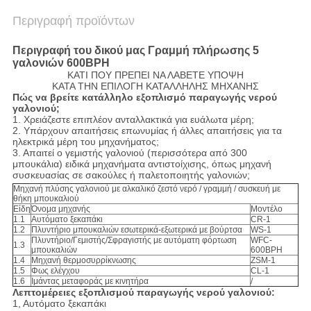
Περιγραφή προϊόντων
Περιγραφή του δικού μας
Γραμμή πλήρωσης 5
γαλονιών 600BPH
ΚΑΤΙ ΠΟΥ ΠΡΕΠΕΙ ΝΑ ΛΑΒΕΤΕ ΥΠΟΨΗ
ΚΑΤΑ ΤΗΝ ΕΠΙΛΟΓΗ ΚΑΤΑΛΛΗΛΗΣ ΜΗΧΑΝΗΣ
Πώς να βρείτε κατάλληλο εξοπλισμό παραγωγής νερού
γαλονιού;
1. Χρειάζεστε επιπλέον ανταλλακτικά για ευάλωτα μέρη;
2. Υπάρχουν απαιτήσεις επωνυμίας ή άλλες απαιτήσεις για τα
ηλεκτρικά μέρη του μηχανήματος;
3. Απαιτεί ο γεμιστής γαλονιού (περισσότερα από 300
μπουκάλια) ειδικά μηχανήματα αντιστοίχισης, όπως μηχανή
συσκευασίας σε σακούλες ή παλετοποιητής γαλονιών;
Μηχανή πλύσης γαλονιού με αλκαλικό ζεστό νερό / γραμμή / συσκευή με
θήκη μπουκαλιού
Είδη
Όνομα μηχανής
Μοντέλο
1.1
Αυτόματο ξεκαπάκι
CR-1
1.2
Πλυντήριο μπουκαλιών εσωτερικά-εξωτερικά με βούρτσα
WS-1
Πλυντήριο/Γεμιστής/Σφραγιστής με αυτόματη φόρτωση
WFC-
1.3
μπουκαλιών
600BPH
1.4
Μηχανή θερμοσυρρίκνωσης
ZSM-1
1.5
Φως ελέγχου
CL-1
1.6
Ιμάντας μεταφοράς με κινητήρα
/
Λεπτομέρειες εξοπλισμού παραγωγής νερού γαλονιού:
1, Αυτόματο ξεκαπάκι