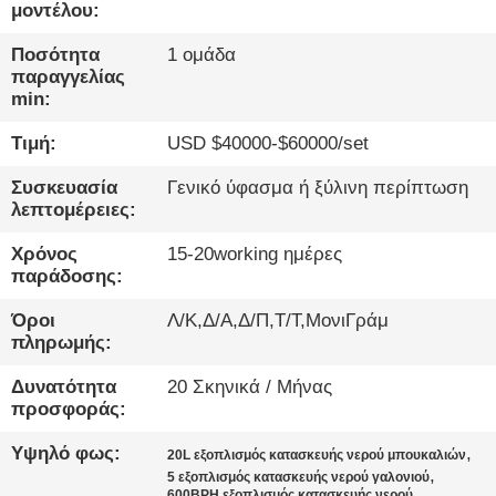
ΈΛΕΓΧΟΣ
μοντέλου:
Ποσότητα
1 ομάδα
ΜΑΣ
παραγγελίας
min:
ΕΛΆΤΕ
Τιμή:
USD $40000-$60000/set
ΣΕ
ΕΠΑΦΉ
Συσκευασία
Γενικό ύφασμα ή ξύλινη περίπτωση
λεπτομέρειες:
ΜΕ
Χρόνος
15-20working ημέρες
παράδοσης:
ΝΈΑ
Όροι
Λ/Κ,Δ/Α,Δ/Π,Τ/Τ,ΜονιΓράμ
πληρωμής:
ΜΙΛΉΣΤΕ
Δυνατότητα
20 Σκηνικά / Μήνας
ΤΏΡΑ.
προσφοράς:
Υψηλό φως:
,
20L εξοπλισμός κατασκευής νερού μπουκαλιών
SITEMAP
,
5 εξοπλισμός κατασκευής νερού γαλονιού
600BPH εξοπλισμός κατασκευής νερού