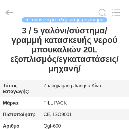
City
FILL-
PACK
Machinery
Co.,
Ltd.
5 Γαλόνι νερό πλήρωσης μηχάνημα
All
Rights
3 / 5 γαλόνι/σύστημα/
ΣΠΊΤΙ
Reserved.
γραμμή κατασκευής νερού
ΠΡΟΪΌΝΤΑ
μπουκαλιών 20L
εξοπλισμός/εγκαταστάσεις/
ΠΕΡΊΠΟΥ
μηχανή/
ΕΜΕΊΣ
Τόπος
Zhangjiagang Jiangsu Κίνα
καταγωγής:
ΓΎΡΟΣ
ΕΡΓΟΣΤΑΣΊΩΝ
Μάρκα:
FILL PACK
Πιστοποίηση:
CE, ISO9001
ΠΟΙΟΤΙΚΌΣ
Αριθμό
Qgf-600