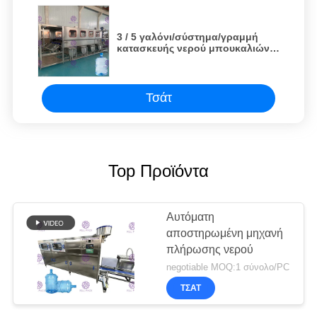
3 / 5 γαλόνι/σύστημα/γραμμή
κατασκευής νερού μπουκαλιών
20L εξοπλισμός/εγκαταστάσεις/
μηχανή/
Τσάτ
Top Προϊόντα
Αυτόματη
αποστηρωμένη μηχανή
πλήρωσης νερού
negotiable MOQ:1 σύνολο/PC
ΤΣΆΤ