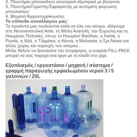
2, Πλυντήριο μπουκαλιών εσωτερικά-εξωτερικά με βούρτσα
3, Πλυντήριο/Γεμιστής/Σφραγιστής με αυτόματη φόρτωση
μπουκαλιών
4, Μηχανή θερμοσυρρίκνωσης
Το επίπεδο συναλλαγών μας:
Τα προϊόντα μας πωλούνται καλά σε όλο τον κόσμο, εξάγουμε
στη Νοτιοανατολική Ασία, τη Μέση Ανατολή, την Ευρώπη και τις
Ηνωμένες Πολιτείες, όπως το Ηνωμένο Βασίλειο, η Ιταλία, η
Ρωσία, η Χιλή, η Τζαμάικα, η Κένυα, η Μαλαισία, η Σρι Λάνκα και
άλλες χώρες και περιοχές του κόσμου...
Μόλις θέλετε να ξεκινήσετε την επιχείρηση, η εταιρεία FILL-PACK
μπορεί να σας παρέχει ένα έργο με το κλειδί στο χέρι.
Εξοπλισμός / εργοστάσιο / μηχανή / σύστημα /
γραμμή παραγωγής εμφιαλωμένου νερού 3 / 5
γαλονιών / 20L