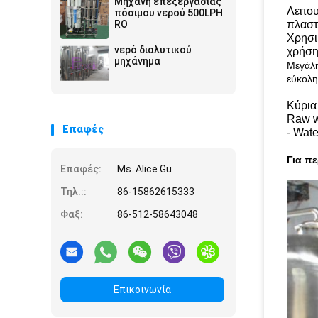
Μηχανή επεξεργασίας
Λειτο
πόσιμου νερού 500LPH
RO
πλαστ
Χρησι
νερό διαλυτικού
χρήση
μηχάνημα
Μεγάλη
εύκολη
Κύρια
Raw wa
Επαφές
- Wate
Για π
Επαφές:
Ms. Alice Gu
Τηλ.::
86-15862615333
Φαξ:
86-512-58643048
Επικοινωνία