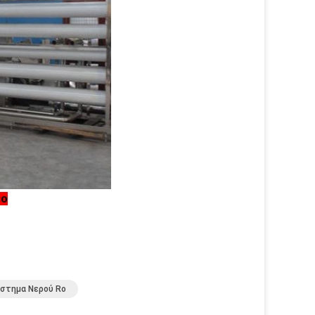
εο
στημα Νερού Ro