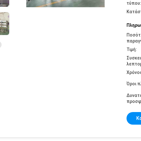
τύπου
Κατάσ
Πληρω
Ποσότ
παραγγ
Τιμή:
Συσκε
λεπτομ
Χρόνο
Όροι 
Δυνατ
προσφ
Κ