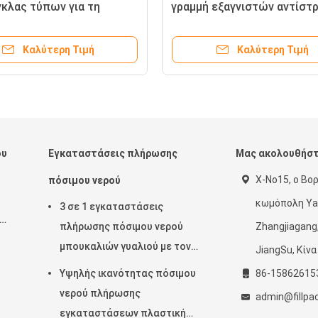
κλας τύπων για τη
γραμμή εξαγνιστών αντίστ
 παραγωγής νερού
όσμωσης νερού RO/εξοπλι
λιών
εγκαταστάσεις/μηχανή/σύσ
Καλύτερη Τιμή
Καλύτερη Τιμή
ου
Εγκαταστάσεις πλήρωσης
Μας ακολουθήσ
Χ-No15, ο Βορ
πόσιμου νερού
κωμόπολη Ya
3 σε 1 εγκαταστάσεις
πλήρωσης πόσιμου νερού
Zhangjiagang
μπουκαλιών γυαλιού με τον
JiangSu, Κίνα
πλήρη αυτόματο έλεγχο PLC
Υψηλής ικανότητας πόσιμου
86-15862615
μό
νερού πλήρωσης
admin@fillp
ων
εγκαταστάσεων πλαστική