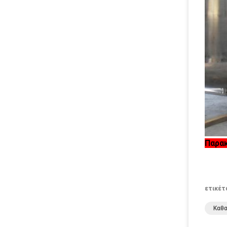
Παρακ
ετικέτ
Καθ