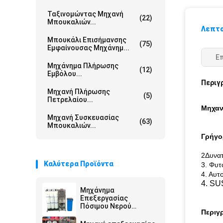
Ταξινομώντας Μηχανή
(22)
Μπουκαλιών...
Λεπτο
Μπουκάλι Επισήμανσης
(75)
Εμφαίνουσας Μηχάνημ...
Ε
Μηχάνημα Πλήρωσης
(12)
Εμβόλου...
Περιγ
Μηχανή Πλήρωσης
(5)
Πετρελαίου...
Μηχαν
Μηχανή Συσκευασίας
(63)
Μπουκαλιών...
Γρήγο
2Δυνατ
Καλύτερα Προϊόντα
3. Φυτ
4. Αυτ
4. SU
Μηχάνημα
Επεξεργασίας
Πόσιμου Νερού
Περιγ
Αντίστροφης
Όσμωσης 250LPH