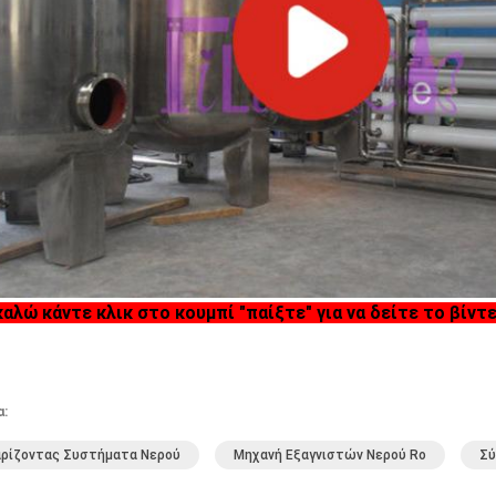
αλώ κάντε κλικ στο κουμπί "παίξτε" για να δείτε το βίντ
α:
αρίζοντας Συστήματα Νερού
Μηχανή Εξαγνιστών Νερού Ro
Σύ