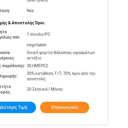
ηλεκτρικός
:
ταση:
Νέα
μής & Αποστολής Όροι:
ητα
1 σύνολο/PC
ελίας min:
negotiable
υασία
Γενικό φορτίο θάλασσας υφασμάτων
έρειες:
αντάξιο
ς παράδοσης:
30 ΗΜΈΡΕΣ
30% κατάθεση T/T, 70% πριν από την
πληρωμής:
αποστολή
ότητα
20 Σκηνικά / Μήνας
οράς:
αλύτερη Τιμή
Επικοινωνία