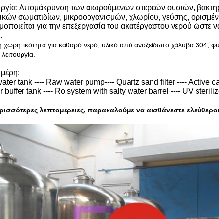
υργία: Απομάκρυνση των αιωρούμενων στερεών ουσιών, βακτηρ
ικών σωματιδίων, μικροοργανισμών, χλωρίου, γεύσης, ορισμέν
μοποιείται για την επεξεργασία του ακατέργαστου νερού ώστε να
.
 χωρητικότητα για καθαρό νερό, υλικό από ανοξείδωτο χάλυβα 304, φυ
 λειτουργία.
 μέρη:
ter tank ---- Raw water pump---- Quartz sand filter ---- Active carbo
r buffer tank ---- Ro system with salty water barrel ---- UV sterili
ερισσότερες λεπτομέρειες, παρακαλούμε να αισθάνεστε ελεύθεροι