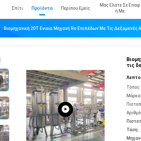
Μας Ελάτε Σε Επαφ
Σπίτι
Προϊόντα
Περίπου Εμείς
Ή Με
Βιομηχανική 20T Ενιαία Μηχανή Ro Επιπέδων Με Τις Δεξαμενές
Βιομη
τις δ
Λεπτο
Τόπος 
Μάρκα
Πιστοπ
Αριθμό
Πιστοπ
Τάση:
Μηχαν