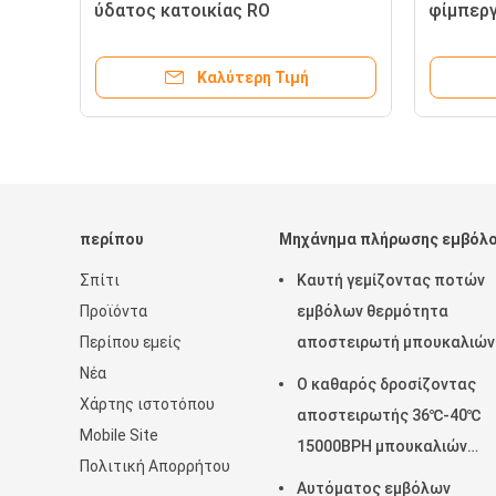
ύδατος κατοικίας RO
φίμπεργ
φίμπεργκλας με την
γραμμή
αποστηρωμένη δεξαμενή
μπουκα
Καλύτερη Τιμή
α
αποθήκευσης νερού
περίπου
Μηχάνημα πλήρωσης εμβόλ
Σπίτι
Καυτή γεμίζοντας ποτών
Προϊόντα
εμβόλων θερμότητα
Περίπου εμείς
αποστειρωτή μπουκαλιών
Νέα
γεμίζοντας μηχανών
Ο καθαρός δροσίζοντας
Χάρτης ιστοτόπου
ηλεκτρική από τον
αποστειρωτής 36℃-40℃
Mobile Site
κουλουριασμένο καυτό ατ
15000BPH μπουκαλιών
Πολιτική Απορρήτου
σωλήνων
μηχανών πλήρωσης εμβόλ
Αυτόματος εμβόλων