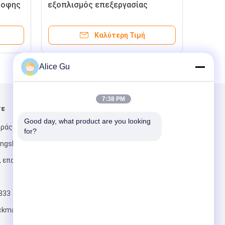
ροφης
εξοπλισμός επεξεργασίας
σμός/
αντίστροφης όσμωσης νερού
τημα/
RO//εγκαταστάσεις/μηχανή/
Καλύτερη Τιμή
σύστημα/γραμμή
Alice Gu
7:38 PM
τε
Στείλτε μας μήνυμα
Good day, what product are you looking 
ράς GuoTai rd,
for?
ngshe, πόλη
, επαρχία
333
Στείλετε
ackmachine.com