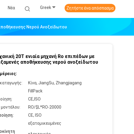
Greek
Νέα
Ζητήστε ένα απόσπασμα
 Αποθήκευσης Νερού Ανοξείδωτου
χανική 20T ενιαία μηχανή Ro επιπέδων με
εξαμενές αποθήκευσης νερού ανοξείδωτου
μέρειες:
καταγωγής:
Κίνα, JiangSu, Zhangjiagang
:
FillPack
οίηση:
CE,ISO
 μοντέλου:
RO/$L*RO-20000
οίηση:
CE, ISO
εξατομικευμένες
οκίνητη