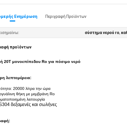
μερής Ενημέρωση
Περιγραφή Προϊόντων
πισημαίνω:
σύστημα νερού ro
,
κα
ραφή προϊόντων
ή 20T μονοεπίπεδου Ro για πόσιμο νερό
ρη λεπτομέρεια:
ότητα: 20000 λίτρα την ώρα
ογυάλινη θήκη με μεμβράνη Ro
οματοποιημένη λειτουργία
S304 δεξαμενές και σωλήνες
ραφή: