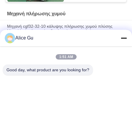
Μηχανή πλήρωσης χυμού
Μηχανή cgf32-32-10 κάλυψης πλήρωσης χυμού πλύσης
Monoblock πλαστικός εξοπλισμός μπουκαλιών
Alice Gu
καπάκι 48mm καλυμμάτων μπουκαλιών γυαλιού χυμού 38mm
43mm κεφαλή κοχλίου μετάλλων λευκοσιδήρου 53mm 58mm
1:51 AM
Αυτοκίνητο 3 σε 1 εξοπλισμό πλήρωσης χυμού από πορτοκάλι
κόκκων πολτού με τη ΣΥΣΤΡΟΦΗ ΑΠΟ την κεφαλή κοχλίου
Good day, what product are you looking for?
Λαϊκή κατηγορία
Όλα
Μηχανή Πλήρωσης 
Εγκαταστάσεις 
Νερού
Πλήρωσης Πόσιμου 
Νερού
5 Γαλόνι Νερό 
Καυτή Μηχανή 
Πλήρωσης 
Πλήρωσης
Μηχάνημα