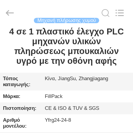
City
FILL-
PACK
Machinery
Co.,
Ltd.
Μηχανή πλήρωσης χυμού
All
Rights
4 σε 1 πλαστικό έλεγχο PLC
ΣΠΊΤΙ
Reserved.
μηχανών υλικών
ΠΡΟΪΌΝΤΑ
πληρώσεως μπουκαλιών
υγρό με την οθόνη αφής
ΠΕΡΊΠΟΥ
ΕΜΕΊΣ
Τόπος
Κίνα, JiangSu, Zhangjiagang
καταγωγής:
ΓΎΡΟΣ
Μάρκα:
FillPack
ΕΡΓΟΣΤΑΣΊΩΝ
Πιστοποίηση:
CE & ISO & TUV & SGS
Αριθμό
Yfrg24-24-8
ΠΟΙΟΤΙΚΌΣ
μοντέλου: