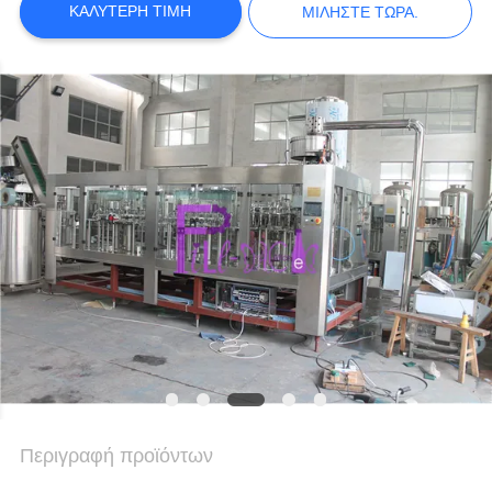
ΚΑΛΎΤΕΡΗ ΤΙΜΉ
ΜΙΛΉΣΤΕ ΤΏΡΑ.
ΠΟΛΙΤΙΚΉ
ΑΠΟΡΡΉΤΟΥ
Περιγραφή προϊόντων