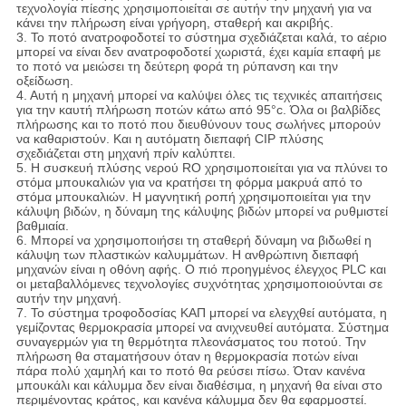
τεχνολογία πίεσης χρησιμοποιείται σε αυτήν την μηχανή για να
κάνει την πλήρωση είναι γρήγορη, σταθερή και ακριβής.
3. Το ποτό ανατροφοδοτεί το σύστημα σχεδιάζεται καλά, το αέριο
μπορεί να είναι δεν ανατροφοδοτεί χωριστά, έχει καμία επαφή με
το ποτό να μειώσει τη δεύτερη φορά τη ρύπανση και την
οξείδωση.
4. Αυτή η μηχανή μπορεί να καλύψει όλες τις τεχνικές απαιτήσεις
για την καυτή πλήρωση ποτών κάτω από 95°c. Όλα οι βαλβίδες
πλήρωσης και το ποτό που διευθύνουν τους σωλήνες μπορούν
να καθαριστούν. Και η αυτόματη διεπαφή CIP πλύσης
σχεδιάζεται στη μηχανή πρίν καλύπτει.
5. Η συσκευή πλύσης νερού RO χρησιμοποιείται για να πλύνει το
στόμα μπουκαλιών για να κρατήσει τη φόρμα μακρυά από το
στόμα μπουκαλιών. Η μαγνητική ροπή χρησιμοποιείται για την
κάλυψη βιδών, η δύναμη της κάλυψης βιδών μπορεί να ρυθμιστεί
βαθμιαία.
6. Μπορεί να χρησιμοποιήσει τη σταθερή δύναμη να βιδωθεί η
κάλυψη των πλαστικών καλυμμάτων. Η ανθρώπινη διεπαφή
μηχανών είναι η οθόνη αφής. Ο πιό προηγμένος έλεγχος PLC και
οι μεταβαλλόμενες τεχνολογίες συχνότητας χρησιμοποιούνται σε
αυτήν την μηχανή.
7. Το σύστημα τροφοδοσίας ΚΑΠ μπορεί να ελεγχθεί αυτόματα, η
γεμίζοντας θερμοκρασία μπορεί να ανιχνευθεί αυτόματα. Σύστημα
συναγερμών για τη θερμότητα πλεονάσματος του ποτού. Την
πλήρωση θα σταματήσουν όταν η θερμοκρασία ποτών είναι
πάρα πολύ χαμηλή και το ποτό θα ρεύσει πίσω. Όταν κανένα
μπουκάλι και κάλυμμα δεν είναι διαθέσιμα, η μηχανή θα είναι στο
περιμένοντας κράτος, και κανένα κάλυμμα δεν θα εφαρμοστεί.