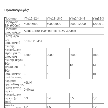
Προδιαγραφές:
Πρότυπο
Yfrg12-12-4
Yfrg18-18-6
Yfrg24-24-8
Yfrg32-32-
Παραγωγή
4000-5000
6000-8000
8000-12000
12000-150
B/H (600ml)
Πρότυπα
Λαιμός: φ50-100mm Height150-320mm
μπουκαλιών
Πίεση νερού
του
0.18-0.25Mpa
μπουκαλιού
πλύσης
Κατανάλωση
νερού για το
1300
2000
3000
4000
μπουκάλι
πλύσης (kg/h)
Θέση
4
7
10
14
ψεκασμού
Θέση
μπουκαλιών
3
5
8
10
σταλάγματος
Ακρίβεια
+5MM
αρχειοθέτησης
Πίεση πηγής
0.4Mpa
αερίου
Κατανάλωση
αερίου (μ ³
0,3
0,4
0,5
0,7
/min)
Συνολική
4.2
4.5
5
6.2