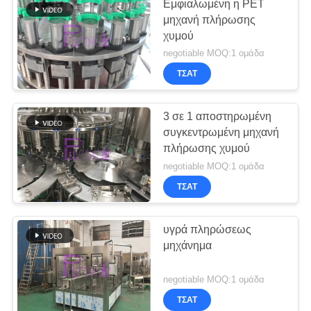
Εμφιαλωμένη η PET
μηχανή πλήρωσης
χυμού
negotiable MOQ:1 ομάδα
ΤΣΆΤ
3 σε 1 αποστηρωμένη
συγκεντρωμένη μηχανή
πλήρωσης χυμού
negotiable MOQ:1 ομάδα
ΤΣΆΤ
υγρά πληρώσεως
μηχάνημα
negotiable MOQ:1 ομάδα
ΤΣΆΤ