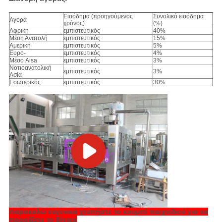
Εισόδημα (προηγούμενος
Συνολικό εισόδημα
Αγορά
χρόνος)
(%)
Αφρική
εμπιστευτικός
40%
Μέση Ανατολή
εμπιστευτικός
15%
Αμερική
εμπιστευτικός
5%
Ευρο-
εμπιστευτικός
4%
Μέσο Aisa
εμπιστευτικός
3%
Νοτιοανατολική
εμπιστευτικός
3%
Ασία
Εσωτερικός
εμπιστευτικός
30%
παρακαλώ ευγενικά χτυπήστε το κουμπί παιχνιδιού για να
προσέξετε το βίντεο