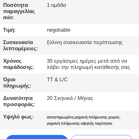
ΈΛΕΓΧΟΣ
Ποσότητα
1 ομάδα
παραγγελίας
min:
ΜΑΣ
Τιμή:
negotiable
ΕΛΆΤΕ
ΣΕ
Συσκευασία
ξύλινη συσκευασία περίπτωσης
λεπτομέρειες:
ΕΠΑΦΉ
ΜΕ
Χρόνος
30 εργάσιμες ημέρες μετά από να
παράδοσης:
λάβει την πληρωμή κατάθεσής σας
Όροι
TT & L/C
ΝΈΑ
πληρωμής:
Δυνατότητα
20 Σκηνικά / Μήνας
ΜΙΛΉΣΤΕ
προσφοράς:
ΤΏΡΑ.
Υψηλό φως:
,
αποστηρωμένη μηχανή πλήρωσης χυμού
μηχανή πλήρωσης υψηλής ταχύτητας
SITEMAP