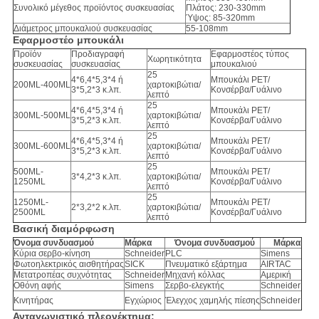
Συνολικό μέγεθος προϊόντος συσκευασίας
Πλάτος: 230-330mm
Ύψος: 85-320mm
Διάμετρος μπουκαλιού συσκευασίας
55-108mm
Εφαρμοστέο μπουκάλι
Προϊόν
Προδιαγραφή
Εφαρμοστέος τύπος
Χωρητικότητα
συσκευασίας
συσκευασίας
μπουκαλιού
25
4*6,4*5,3*4 ή
Μπουκάλι PET/
200ML-400ML
χαρτοκιβώτια/
3*5,2*3 κ.λπ.
Κονσέρβα/Γυάλινο
λεπτό
25
4*6,4*5,3*4 ή
Μπουκάλι PET/
300ML-500ML
χαρτοκιβώτια/
3*5,2*3 κ.λπ.
Κονσέρβα/Γυάλινο
λεπτό
25
4*6,4*5,3*4 ή
Μπουκάλι PET/
300ML-600ML
χαρτοκιβώτια/
3*5,2*3 κ.λπ.
Κονσέρβα/Γυάλινο
λεπτό
25
500ML-
Μπουκάλι PET/
3*4,2*3 κ.λπ.
χαρτοκιβώτια/
1250ML
Κονσέρβα/Γυάλινο
λεπτό
25
1250ML-
Μπουκάλι PET/
2*3,2*2 κ.λπ.
χαρτοκιβώτια/
2500ML
Κονσέρβα/Γυάλινο
λεπτό
Βασική διαμόρφωση
Όνομα συνδυασμού
Μάρκα
Όνομα συνδυασμού
Μάρκα
Κύρια σερβο-κίνηση
Schneider
PLC
Simens
Φωτοηλεκτρικός αισθητήρας
SICK
Πνευματικό εξάρτημα
AIRTAC
Μετατροπέας συχνότητας
Schneider
Μηχανή κόλλας
Αμερική
Οθόνη αφής
Simens
Σερβο-ελεγκτής
Schneider
Κινητήρας
Εγχώριος
Έλεγχος χαμηλής πίεσης
Schneider
Ανταγωνιστικό πλεονέκτημα: