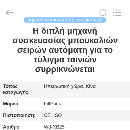
City
FILL-
PACK
Machinery
Co.,
Ltd.
μηχανή συσκευασίας μπουκαλιών
All
Rights
Η διπλή μηχανή
ΣΠΊΤΙ
Reserved.
συσκευασίας μπουκαλιών
ΠΡΟΪΌΝΤΑ
σειρών αυτόματη για το
τύλιγμα ταινιών
ΠΕΡΊΠΟΥ
συρρικνώνεται
ΕΜΕΊΣ
Τόπος
Ηπειρωτική χώρα, Κίνα
καταγωγής:
ΓΎΡΟΣ
ΕΡΓΟΣΤΑΣΊΩΝ
Μάρκα:
FillPack
Πιστοποίηση:
CE. ISO
ΠΟΙΟΤΙΚΌΣ
Αριθμό
Wd-XB25