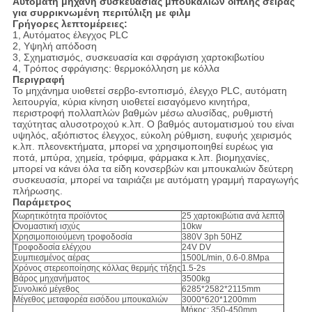
Αυτόματη μηχανή συσκευασίας μπουκαλιών διπλής σειράς
για συρρικνωμένη περιτύλιξη με φιλμ
Γρήγορες λεπτομέρειες:
1, Αυτόματος έλεγχος PLC
2, Υψηλή απόδοση
3, Σχηματισμός, συσκευασία και σφράγιση χαρτοκιβωτίου
4, Τρόπος σφράγισης: θερμοκόλληση με κόλλα
Περιγραφή
Το μηχάνημα υιοθετεί σερβο-εντοπισμό, έλεγχο PLC, αυτόματη
λειτουργία, κύρια κίνηση υιοθετεί εισαγόμενο κινητήρα,
περιστροφή πολλαπλών βαθμών μέσω αλυσίδας, ρυθμιστή
ταχύτητας αλυσοτροχού κ.λπ. Ο βαθμός αυτοματισμού του είναι
υψηλός, αξιόπιστος έλεγχος, εύκολη ρύθμιση, ευφυής χειρισμός
κ.λπ. πλεονεκτήματα, μπορεί να χρησιμοποιηθεί ευρέως για
ποτά, μπύρα, χημεία, τρόφιμα, φάρμακα κ.λπ. βιομηχανίες,
μπορεί να κάνει όλα τα είδη κονσερβών και μπουκαλιών δεύτερη
συσκευασία, μπορεί να ταιριάζει με αυτόματη γραμμή παραγωγής
πλήρωσης.
Παράμετρος
Χωρητικότητα προϊόντος
25 χαρτοκιβώτια ανά λεπτό
Ονομαστική ισχύς
10kw
Χρησιμοποιούμενη τροφοδοσία
380V 3ph 50HZ
Τροφοδοσία ελέγχου
24V DV
Συμπιεσμένος αέρας
1500L/min, 0.6-0.8Mpa
Χρόνος στερεοποίησης κόλλας θερμής τήξης
1.5-2s
Βάρος μηχανήματος
3500kg
Συνολικό μέγεθος
6285*2582*2115mm
Μέγεθος μεταφορέα εισόδου μπουκαλιών
3000*620*1200mm
Μήκος: 350-450mm