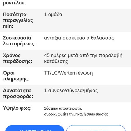
ΈΛΕΓΧΟΣ
μοντέλου:
Ποσότητα
1 ομάδα
ΜΑΣ
παραγγελίας
min:
ΕΛΆΤΕ
Συσκευασία
αντάξια συσκευασία θάλασσας
ΣΕ
λεπτομέρειες:
ΕΠΑΦΉ
Χρόνος
45 ημέρες μετά από την παραλαβή
ΜΕ
παράδοσης:
κατάθεσης
Όροι
TT/LC/Wertern ένωση
ΝΈΑ
πληρωμής:
Δυνατότητα
1 σύνολο/σύνολα/μήνας
ΜΙΛΉΣΤΕ
προσφοράς:
ΤΏΡΑ.
Υψηλό φως:
,
Σύστημα αποστειρωτή
συρρικνωθείτε τη μηχανή συσκευασίας
SITEMAP