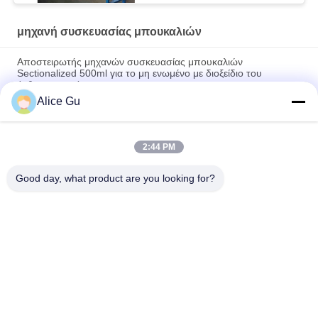
μηχανή συσκευασίας μπουκαλιών
Αποστειρωτής μηχανών συσκευασίας μπουκαλιών
Sectionalized 500ml για το μη ενωμένο με διοξείδιο του
άνθρακα ποτό
Alice Gu
Καθαρή δροσίζοντας μηχανή τσαγιού πάγου αποστειρωτή
μηχανών συσκευασίας μπουκαλιών ψεκασμού νερού
2:44 PM
Καυτή αυτόματη συνεχής σίτιση μηχανών συσκευαστών
περίπτωσης μπουκαλιών κόλλας
Good day, what product are you looking for?
Λαϊκή κατηγορία
Όλα
Μηχανή Πλήρωσης 
Εγκαταστάσεις 
Νερού
Πλήρωσης Πόσιμου 
Νερού
5 Γαλόνι Νερό 
Καυτή Μηχανή 
Πλήρωσης 
Πλήρωσης
Μηχάνημα