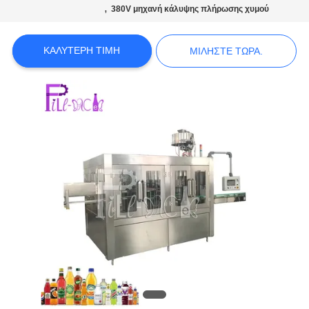
,
380V μηχανή κάλυψης πλήρωσης χυμού
ΠΟΛΙΤΙΚΉ
ΑΠΟΡΡΉΤΟΥ
ΚΑΛΎΤΕΡΗ ΤΙΜΉ
ΜΙΛΉΣΤΕ ΤΏΡΑ.