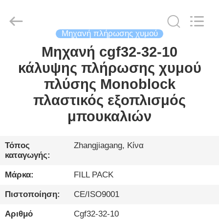
City
FILL-
PACK
Machinery
Co.,
Ltd.
Μηχανή πλήρωσης χυμού
All
Rights
Μηχανή cgf32-32-10
ΣΠΊΤΙ
Reserved.
κάλυψης πλήρωσης χυμού
ΠΡΟΪΌΝΤΑ
πλύσης Monoblock
πλαστικός εξοπλισμός
ΠΕΡΊΠΟΥ
μπουκαλιών
ΕΜΕΊΣ
Τόπος
Zhangjiagang, Κίνα
καταγωγής:
ΓΎΡΟΣ
ΕΡΓΟΣΤΑΣΊΩΝ
Μάρκα:
FILL PACK
Πιστοποίηση:
CE/ISO9001
ΠΟΙΟΤΙΚΌΣ
Αριθμό
Cgf32-32-10