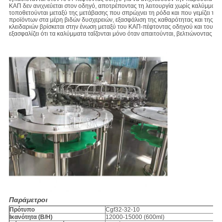
ΚΑΠ δεν ανιχνεύεται στον οδηγό, αποτρέποντας τη λειτουργία χωρίς καλύμματα
τοποθετούνται μεταξύ της μετάβασης που σπρώχνει τη ρόδα και που γεμίζει τα
προϊόντων στα μέρη βιδών δυσχερειών, εξασφάλιση της καθαρότητας και της υγ
κλειδαριών βρίσκεται στην ένωση μεταξύ του ΚΑΠ-πέφτοντας οδηγού και του σ
εξασφαλίζει ότι τα καλύμματα ταΐζονται μόνο όταν απαιτούνται, βελτιώνοντας τ
Παράμετροι
Πρότυπο
Cgf32-32-10
Ικανότητα (B/H)
12000-15000 (600ml)