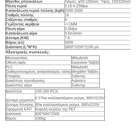
Μέγεθος μπουκαλιών
Λαιμός: φ50-100mm: Ύψος: 150320mm
Πίεση νερού
0.18-0.25Mpa
Κατανάλωση νερού πλύσης (kg/h)
2000-3000
Σταθμός πλύσης
16
Στάζοντας σταθμός
8
Γεμίζοντας ακρίβεια
<+1MM
Πίεση αέρα
0.3Mpa
Κατανάλωση αέρα
0.5m3/min
Δύναμη (KW)
7.6
Βάρος (κλ)
5000
Διάσταση (L*W*H)
3800*3200*2100 χιλ.
Ηλεκτρικές συσκευές:
Μετατροπέας
Mitsubishi
Οθόνη αφής
Easyview-Ταϊβάν
PLC
Mitsubishi
Σταθεροποιημένος ανεφοδιασμός τάσης
MingWei-Ταϊβάν
Επαφέας
Σνάιντερ
Διακόπτης προσέγγισης
Autonics
Διακόπτης αέρα
Σνάιντερ
Ικανότητα
150-200 PC/λ.
0.37kw εναλλασσόμενο ρεύμα, 380V/220V
Δύναμη μηχανών:
Δύναμη δόνησης
80w εναλλασσόμενο ρεύμα, 380V/220V
Εφαρμογή ΚΑΠ
Κεφαλή κοχλίου της PET
Διάσταση
600*600*2500
Βάρος
100kg