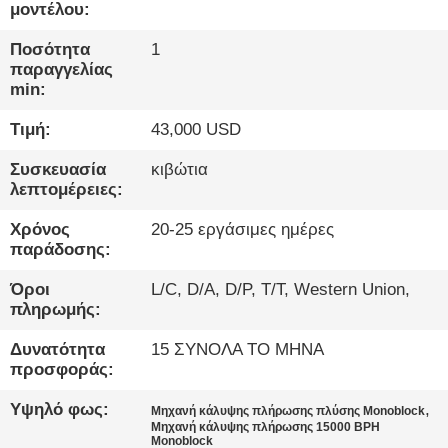
ΈΛΕΓΧΟΣ
μοντέλου:
Ποσότητα
1
ΜΑΣ
παραγγελίας
min:
ΕΛΆΤΕ
Τιμή:
43,000 USD
ΣΕ
ΕΠΑΦΉ
Συσκευασία
κιβώτια
λεπτομέρειες:
ΜΕ
Χρόνος
20-25 εργάσιμες ημέρες
παράδοσης:
ΝΈΑ
Όροι
L/C, D/A, D/P, T/T, Western Union,
πληρωμής:
ΜΙΛΉΣΤΕ
Δυνατότητα
15 ΣΥΝΟΛΑ ΤΟ ΜΗΝΑ
ΤΏΡΑ.
προσφοράς:
Υψηλό φως:
,
Μηχανή κάλυψης πλήρωσης πλύσης Monoblock
SITEMAP
Μηχανή κάλυψης πλήρωσης 15000 BPH
Monoblock