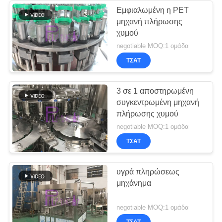
Εμφιαλωμένη η PET
μηχανή πλήρωσης
χυμού
negotiable MOQ:1 ομάδα
ΤΣΆΤ
3 σε 1 αποστηρωμένη
συγκεντρωμένη μηχανή
πλήρωσης χυμού
negotiable MOQ:1 ομάδα
ΤΣΆΤ
υγρά πληρώσεως
μηχάνημα
negotiable MOQ:1 ομάδα
ΤΣΆΤ