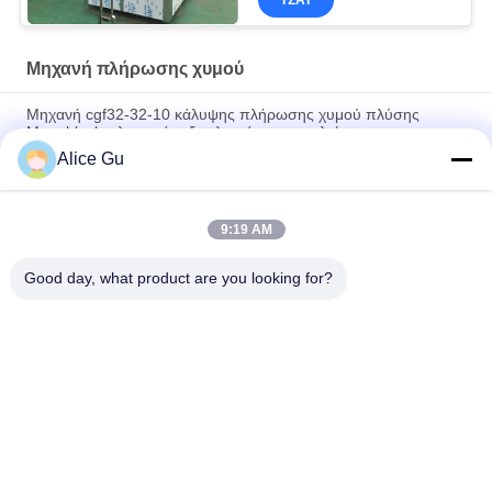
Μηχανή πλήρωσης χυμού
Μηχανή cgf32-32-10 κάλυψης πλήρωσης χυμού πλύσης
Monoblock πλαστικός εξοπλισμός μπουκαλιών
Alice Gu
καπάκι 48mm καλυμμάτων μπουκαλιών γυαλιού χυμού 38mm
43mm κεφαλή κοχλίου μετάλλων λευκοσιδήρου 53mm 58mm
9:19 AM
Αυτοκίνητο 3 σε 1 εξοπλισμό πλήρωσης χυμού από πορτοκάλι
κόκκων πολτού με τη ΣΥΣΤΡΟΦΗ ΑΠΟ την κεφαλή κοχλίου
Good day, what product are you looking for?
Λαϊκή κατηγορία
Όλα
Μηχανή Πλήρωσης 
Εγκαταστάσεις 
Νερού
Πλήρωσης Πόσιμου 
Νερού
5 Γαλόνι Νερό 
Καυτή Μηχανή 
Πλήρωσης 
Πλήρωσης