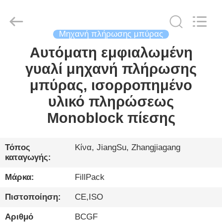
City
FILL-
PACK
Machinery
Co.,
Ltd.
Μηχανή πλήρωσης μπύρας
All
Rights
Αυτόματη εμφιαλωμένη
ΣΠΊΤΙ
Reserved.
γυαλί μηχανή πλήρωσης
ΠΡΟΪΌΝΤΑ
μπύρας, ισορροπημένο
υλικό πληρώσεως
ΠΕΡΊΠΟΥ
Monoblock πίεσης
ΕΜΕΊΣ
Τόπος
Κίνα, JiangSu, Zhangjiagang
καταγωγής:
ΓΎΡΟΣ
ΕΡΓΟΣΤΑΣΊΩΝ
Μάρκα:
FillPack
Πιστοποίηση:
CE,ISO
ΠΟΙΟΤΙΚΌΣ
Αριθμό
BCGF