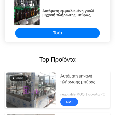
Αυτόματη εμφιαλωμένη γυαλί
μηχανή πλήρωσης μπύρας,
ισορροπημένο υλικό
πληρώσεως Monoblock πίεσης
Τσάτ
Top Προϊόντα
Αυτόματη μηχανή
πλήρωσης μπύρας
negotiable MOQ:1 σύνολο/PC
ΤΣΆΤ