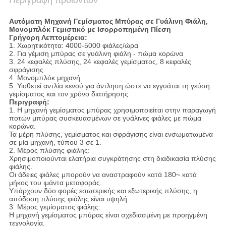
Περιγραφή προϊόντων
Αυτόματη Μηχανή Γεμίσματος Μπύρας σε Γυάλινη Φιάλη,
Μονομπλόκ Γεμιστικό με Ισορροπημένη Πίεση
Γρήγορη Λεπτομέρεια:
1. Χωρητικότητα: 4000-5000 φιάλες/ώρα
2. Για γέμιση μπύρας σε γυάλινη φιάλη - πώμα κορώνα
3. 24 κεφαλές πλύσης, 24 κεφαλές γεμίσματος, 8 κεφαλές
σφράγισης
4. Μονομπλόκ μηχανή
5. Υιοθετεί αντλία κενού για άντληση ώστε να εγγυάται τη γεύση
γεμίσματος και τον χρόνο διατήρησης
Περιγραφή:
1. Η μηχανή γεμίσματος μπύρας χρησιμοποιείται στην παραγωγή
ποτών μπύρας συσκευασμένων σε γυάλινες φιάλες με πώμα
κορώνα.
Τα μέρη πλύσης, γεμίσματος και σφράγισης είναι ενσωματωμένα
σε μία μηχανή, τύπου 3 σε 1.
2. Μέρος πλύσης φιάλης:
Χρησιμοποιούνται ελατήρια συγκράτησης στη διαδικασία πλύσης
φιάλης.
Οι άδειες φιάλες μπορούν να αναστραφούν κατά 180~ κατά
μήκος του ιμάντα μεταφοράς.
Υπάρχουν δύο φορές εσωτερικής και εξωτερικής πλύσης, η
απόδοση πλύσης φιάλης είναι υψηλή.
3. Μέρος γεμίσματος φιάλης:
Η μηχανή γεμίσματος μπύρας είναι σχεδιασμένη με προηγμένη
τεχνολογία.