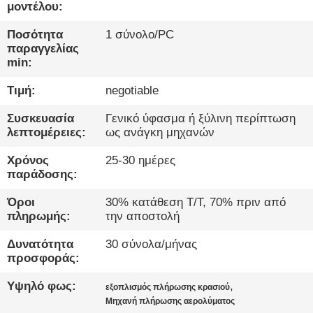
ΈΛΕΓΧΟΣ
μοντέλου:
Ποσότητα
1 σύνολο/PC
ΜΑΣ
παραγγελίας
min:
ΕΛΆΤΕ
Τιμή:
negotiable
ΣΕ
ΕΠΑΦΉ
Συσκευασία
Γενικό ύφασμα ή ξύλινη περίπτωση
λεπτομέρειες:
ως ανάγκη μηχανών
ΜΕ
Χρόνος
25-30 ημέρες
παράδοσης:
ΝΈΑ
Όροι
30% κατάθεση T/T, 70% πριν από
πληρωμής:
την αποστολή
ΜΙΛΉΣΤΕ
Δυνατότητα
30 σύνολα/μήνας
ΤΏΡΑ.
προσφοράς:
Υψηλό φως:
,
εξοπλισμός πλήρωσης κρασιού
SITEMAP
Μηχανή πλήρωσης αερολύματος