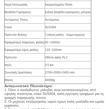
Αρχή Λειτουργίας
Ισορροπημένη Πίεση
Βαλβίδα Γεμίσματος
Ειδική βαλβίδα γεμίσματος μπύρας
Αυτόματος Τύπος
Αυτόματος
Υλικό
SUS304
Πρότυπο Φιάλης
Γυάλινη φιάλη - πώμα κορώνα
Εφαρμόσιμη διάμετρος φιάλης
40 -100mm
Εφαρμόσιμο ύψος φιάλης
120 -320mm
Πρότυπο
Οθόνη αφής PLC
Ισχύς
3.5 kw
Συνολικές Διαστάσεις
2700×2000×2400 mm
Βάρος
4000kg
Ανταγωνιστικό Πλεονέκτημα:
1. Όλος ο ανοξείδωτος χάλυβας είναι κατασκευασμένος από
υψηλής ποιότητας υλικό SUS304, καλή εγγύηση τροφίμων για τη
γραμμή παραγωγής ποτών.
2. Οι μηχανές επεξεργασίας νερού έχουν καλή γυαλάδα και ωραία
εμφάνιση.