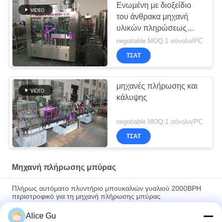
Ενωμένη με διοξείδιο
του άνθρακα μηχανή
υλικών πληρώσεως
μπουκαλιών ποτών
negotiable MOQ:1 σύνολο/PC
ΤΣΆΤ
μηχανές πλήρωσης και
κάλυψης
negotiable MOQ:1 σύνολο/PC
ΤΣΆΤ
Μηχανή πλήρωσης μπύρας
Πλήρως αυτόματο πλυντήριο μπουκαλιών γυαλιού 2000BPH
περιστροφικό για τη μηχανή πλήρωσης μπύρας
Alice Gu
Βιομηχανική μηχανή κάλυψης κορωνών μπουκαλιών 6