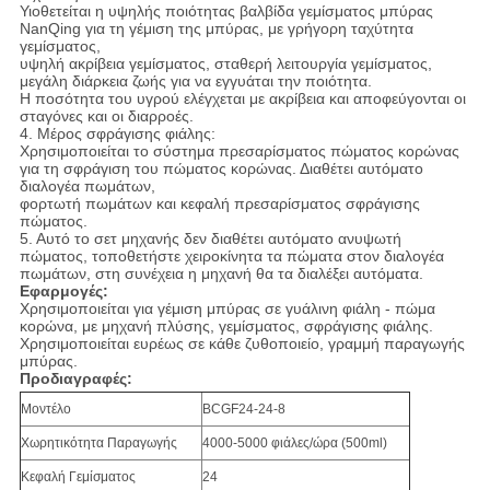
Υιοθετείται η υψηλής ποιότητας βαλβίδα γεμίσματος μπύρας
NanQing για τη γέμιση της μπύρας, με γρήγορη ταχύτητα
γεμίσματος,
υψηλή ακρίβεια γεμίσματος, σταθερή λειτουργία γεμίσματος,
μεγάλη διάρκεια ζωής για να εγγυάται την ποιότητα.
Η ποσότητα του υγρού ελέγχεται με ακρίβεια και αποφεύγονται οι
σταγόνες και οι διαρροές.
4. Μέρος σφράγισης φιάλης:
Χρησιμοποιείται το σύστημα πρεσαρίσματος πώματος κορώνας
για τη σφράγιση του πώματος κορώνας. Διαθέτει αυτόματο
διαλογέα πωμάτων,
φορτωτή πωμάτων και κεφαλή πρεσαρίσματος σφράγισης
πώματος.
5. Αυτό το σετ μηχανής δεν διαθέτει αυτόματο ανυψωτή
πώματος, τοποθετήστε χειροκίνητα τα πώματα στον διαλογέα
πωμάτων, στη συνέχεια η μηχανή θα τα διαλέξει αυτόματα.
Εφαρμογές:
Χρησιμοποιείται για γέμιση μπύρας σε γυάλινη φιάλη - πώμα
κορώνα, με μηχανή πλύσης, γεμίσματος, σφράγισης φιάλης.
Χρησιμοποιείται ευρέως σε κάθε ζυθοποιείο, γραμμή παραγωγής
μπύρας.
Προδιαγραφές:
Μοντέλο
BCGF24-24-8
Χωρητικότητα Παραγωγής
4000-5000 φιάλες/ώρα (500ml)
Κεφαλή Γεμίσματος
24