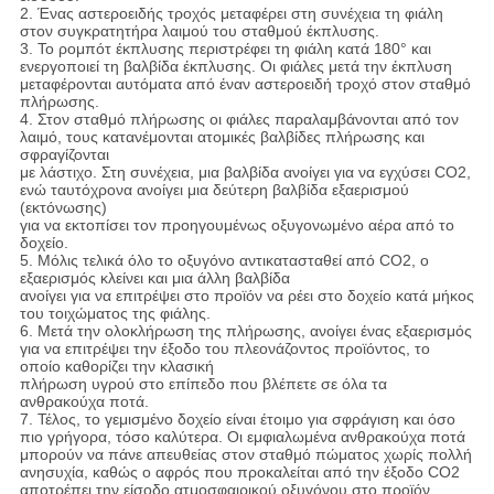
2. Ένας αστεροειδής τροχός μεταφέρει στη συνέχεια τη φιάλη
στον συγκρατητήρα λαιμού του σταθμού έκπλυσης.
3. Το ρομπότ έκπλυσης περιστρέφει τη φιάλη κατά 180° και
ενεργοποιεί τη βαλβίδα έκπλυσης. Οι φιάλες μετά την έκπλυση
μεταφέρονται αυτόματα από έναν αστεροειδή τροχό στον σταθμό
πλήρωσης.
4. Στον σταθμό πλήρωσης οι φιάλες παραλαμβάνονται από τον
λαιμό, τους κατανέμονται ατομικές βαλβίδες πλήρωσης και
σφραγίζονται
με λάστιχο. Στη συνέχεια, μια βαλβίδα ανοίγει για να εγχύσει CO2,
ενώ ταυτόχρονα ανοίγει μια δεύτερη βαλβίδα εξαερισμού
(εκτόνωσης)
για να εκτοπίσει τον προηγουμένως οξυγονωμένο αέρα από το
δοχείο.
5. Μόλις τελικά όλο το οξυγόνο αντικατασταθεί από CO2, ο
εξαερισμός κλείνει και μια άλλη βαλβίδα
ανοίγει για να επιτρέψει στο προϊόν να ρέει στο δοχείο κατά μήκος
του τοιχώματος της φιάλης.
6. Μετά την ολοκλήρωση της πλήρωσης, ανοίγει ένας εξαερισμός
για να επιτρέψει την έξοδο του πλεονάζοντος προϊόντος, το
οποίο καθορίζει την κλασική
πλήρωση υγρού στο επίπεδο που βλέπετε σε όλα τα
ανθρακούχα ποτά.
7. Τέλος, το γεμισμένο δοχείο είναι έτοιμο για σφράγιση και όσο
πιο γρήγορα, τόσο καλύτερα. Οι εμφιαλωμένα ανθρακούχα ποτά
μπορούν να πάνε απευθείας στον σταθμό πώματος χωρίς πολλή
ανησυχία, καθώς ο αφρός που προκαλείται από την έξοδο CO2
αποτρέπει την είσοδο ατμοσφαιρικού οξυγόνου στο προϊόν.