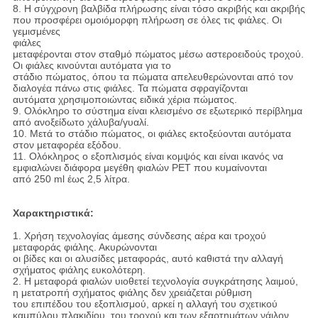
8. Η σύγχρονη βαλβίδα πλήρωσης είναι τόσο ακριβής και ακριβής
που προσφέρει ομοιόμορφη πλήρωση σε όλες τις φιάλες. Οι
γεμισμένες
φιάλες
μεταφέρονται στον σταθμό πώματος μέσω αστεροειδούς τροχού.
Οι φιάλες κινούνται αυτόματα για το
στάδιο πώματος, όπου τα πώματα απελευθερώνονται από τον
διαλογέα πάνω στις φιάλες. Τα πώματα σφραγίζονται
αυτόματα χρησιμοποιώντας ειδικά χέρια πώματος.
9. Ολόκληρο το σύστημα είναι κλεισμένο σε εξωτερικό περίβλημα
από ανοξείδωτο χάλυβα/γυαλί.
10. Μετά το στάδιο πώματος, οι φιάλες εκτοξεύονται αυτόματα
στον μεταφορέα εξόδου.
11. Ολόκληρος ο εξοπλισμός είναι κομψός και είναι ικανός να
εμφιαλώνει διάφορα μεγέθη φιαλών PET που κυμαίνονται
από 250 ml έως 2,5 λίτρα.
Χαρακτηριστικά:
1. Χρήση τεχνολογίας άμεσης σύνδεσης αέρα και τροχού
μεταφοράς φιάλης. Ακυρώνονται
οι βίδες και οι αλυσίδες μεταφοράς, αυτό καθιστά την αλλαγή
σχήματος φιάλης ευκολότερη.
2. Η μεταφορά φιαλών υιοθετεί τεχνολογία συγκράτησης λαιμού,
η μετατροπή σχήματος φιάλης δεν χρειάζεται ρύθμιση
του επιπέδου του εξοπλισμού, αρκεί η αλλαγή του σχετικού
καμπύλου πλακιδίου, του τροχού και των εξαρτημάτων νάιλον.