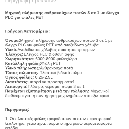
Περιγραφή προϊόντων
Μηχανή πλήρωσης ανθρακούχων ποτών 3 σε 1 με έλεγχο
PLC για φιάλες PET
Γρήγορη Λεπτομέρεια:
Όνομα:
Μηχανή πλήρωσης ανθρακούχων ποτών 3 σε 1 με
έλεγχο PLC για φιάλες PET από ανοξείδωτο χάλυβα
Υλικό:
Ανοξείδωτος χάλυβας ποιότητας τροφίμων
Έλεγχος:
Έλεγχος PLC & οθόνη αφής
Χωρητικότητα:
6000-8000 φιάλες/ώρα
Κατάλληλη φιάλη:
Φιάλη PET
Υλικό πλήρωσης:
Ανθρακούχα ποτά
Τύπος πώματος:
Πλαστικό βιδωτό πώμα
Όγκος φιάλης:
0.25-2.5L
Διαστάσεις:
μπορεί να προσαρμοστεί
Λειτουργία:
Πλύσιμο, γέμισμα, πώμα 3 σε 1
Παρέχεται εξυπηρέτηση μετά την πώληση:
Μηχανικοί
διαθέσιμοι για τη συντήρηση μηχανημάτων στο εξωτερικό.
Περιγραφές:
1. Οι πλαστικές φιάλες τροφοδοτούνται στον περιστροφικό
ξεπλυτήρα, γεμιστήρα, πωματιστήρα μέσω αερομεταφορέα
εισόδου.