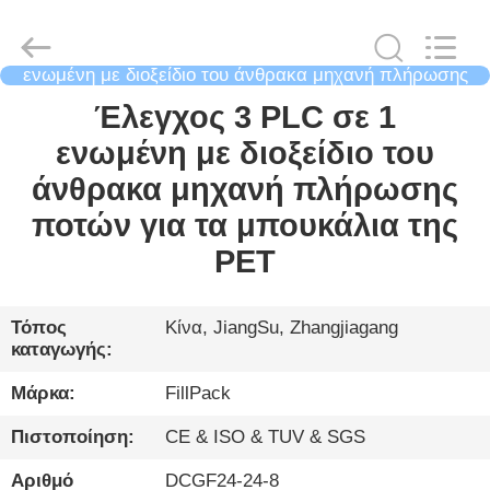
City
FILL-
PACK
Machinery
Co.,
Ltd.
ενωμένη με διοξείδιο του άνθρακα μηχανή πλήρωσης
All
ποτών
Rights
ΣΠΊΤΙ
Έλεγχος 3 PLC σε 1
Reserved.
ενωμένη με διοξείδιο του
ΠΡΟΪΌΝΤΑ
άνθρακα μηχανή πλήρωσης
ποτών για τα μπουκάλια της
ΠΕΡΊΠΟΥ
PET
ΕΜΕΊΣ
Τόπος
Κίνα, JiangSu, Zhangjiagang
καταγωγής:
ΓΎΡΟΣ
ΕΡΓΟΣΤΑΣΊΩΝ
Μάρκα:
FillPack
Πιστοποίηση:
CE & ISO & TUV & SGS
ΠΟΙΟΤΙΚΌΣ
Αριθμό
DCGF24-24-8