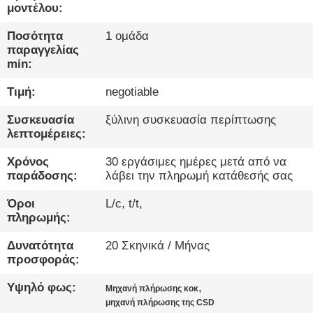
ΈΛΕΓΧΟΣ
μοντέλου:
Ποσότητα
1 ομάδα
ΜΑΣ
παραγγελίας
min:
ΕΛΆΤΕ
ΣΕ
Τιμή:
negotiable
ΕΠΑΦΉ
Συσκευασία
ξύλινη συσκευασία περίπτωσης
λεπτομέρειες:
ΜΕ
Χρόνος
30 εργάσιμες ημέρες μετά από να
παράδοσης:
λάβει την πληρωμή κατάθεσής σας
ΝΈΑ
Όροι
L/c, t/t,
πληρωμής:
ΜΙΛΉΣΤΕ
Δυνατότητα
20 Σκηνικά / Μήνας
ΤΏΡΑ.
προσφοράς:
Υψηλό φως:
,
Μηχανή πλήρωσης κοκ
SITEMAP
μηχανή πλήρωσης της CSD