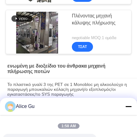
Πλένοντας μηχανή
κάλυψης πλήρωσης
negotiable MOQ:1 ομάδα
ΤΣΆΤ
ενωμένη με διοξείδιο του άνθρακα μηχανή
πλήρωσης ποτών
Το πλαστικό γυαλί 3 της PET σε 1 Monobloc μη αλκοολούχο η
παραγωγή μπουκαλιών κόλας/η μηχανή/ο εξοπλισμός/οι
εγκαταστάσεις/το SYS παραγωγής
Alice Gu
DCGF40-40-12 ενωμένη με διοξείδιο του άνθρακα μηχανή
πλήρωσης ποτών για τα πλαστικά μπουκάλια κεφαλής κοχλίου
PET
1:58 AM
15Kw αυτόματος εμφιαλώνοντας εξοπλισμός 3 μη
αλκοολούχων ποτών -1 μηχανή κάλυψης πλήρωσης πλύσης