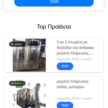
Τσάτ
Top Προϊόντα
3 σε 1 ενωμένη με
διοξείδιο του άνθρακα
μηχανή πλήρωσης
ποτών
negotiable MOQ:1 ομάδα
ΤΣΆΤ
μηχανή πλήρωσης
σόδας εμπορίου
negotiable MOQ:1 ομάδα
ΤΣΆΤ