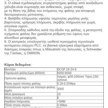
3. Ο ειδικά σχεδιασμένος συγκρατητήρας φιάλης από ανοξείδωτο
χάλυβα είναι συμπαγής και ανθεκτικός, χωρίς επαφή
με τη θέση της βίδας του στόματος της φιάλης για αποφυγή
δευτερογενούς ρύπανσης.
4. Βαλβίδα πλήρωσης υψηλής ταχύτητας μεγάλης ροής
βαρύτητας, γρήγορη πλήρωση, ακριβής πλήρωση και χωρίς
απώλεια υγρού.
5. Σπειροειδής κάθοδος κατά την έξοδο της φιάλης, η μετατροπή
σχήματος φιάλης δεν χρειάζεται ρύθμιση του ύψους των
αλυσίδων μεταφοράς.
6. Ο κεντρικός υπολογιστής υιοθετεί προηγμένη τεχνολογία
αυτόματου ελέγχου PLC, τα βασικά ηλεκτρικά εξαρτήματα από
διάσημες εταιρείες όπως η Mitsubishi της Ιαπωνίας, η Schneider
της Γαλλίας, η OMRON.
Κύρια δεδομένα:
Μοντέλο
DCGF 24-24-8
Παραγωγή φιάλες/ώρα (600ml)
6000-8000
Λαιμός: φ50-100mm Ύψος:150-
Πρότυπο φιάλης
320mm
Πίεση νερού πλύσης φιάλης
0.18-0.25Mpa
Κατανάλωση νερού για πλύσιμο φιάλης
3000
(kg/h)
Θέση ψεκασμού
10
Θέση στάγδην φιάλης
8
Ακρίβεια πλήρωσης
+5MM
Πίεση πηγής αερίου
0.4Mpa