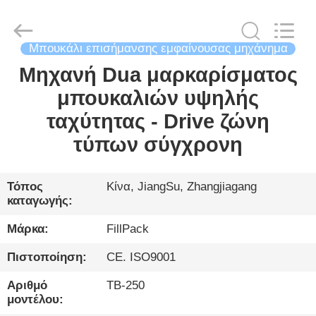
City
FILL-
PACK
Machinery
Co.,
Ltd.
Μπουκάλι επισήμανσης εμφαίνουσας μηχάνημα
All
Rights
Μηχανή Dua μαρκαρίσματος
ΣΠΊΤΙ
Reserved.
μπουκαλιών υψηλής
ΠΡΟΪΌΝΤΑ
ταχύτητας - Drive ζώνη
τύπων σύγχρονη
ΠΕΡΊΠΟΥ
ΕΜΕΊΣ
Τόπος
Κίνα, JiangSu, Zhangjiagang
καταγωγής:
ΓΎΡΟΣ
Μάρκα:
FillPack
ΕΡΓΟΣΤΑΣΊΩΝ
Πιστοποίηση:
CE. ISO9001
Αριθμό
TB-250
ΠΟΙΟΤΙΚΌΣ
μοντέλου: