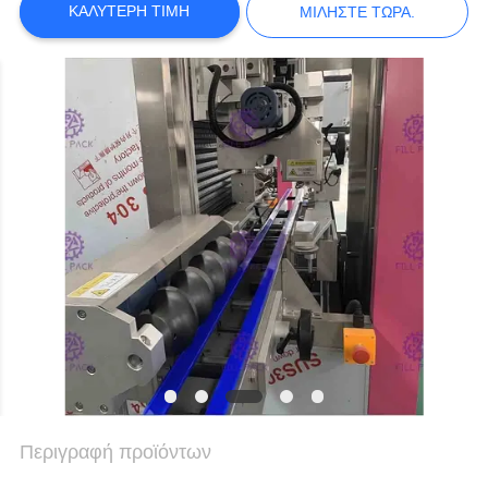
ΚΑΛΎΤΕΡΗ ΤΙΜΉ
ΜΙΛΉΣΤΕ ΤΏΡΑ.
ΠΟΛΙΤΙΚΉ
ΑΠΟΡΡΉΤΟΥ
Περιγραφή προϊόντων