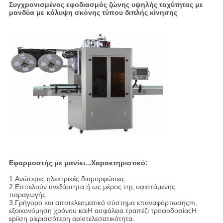
Συγχρονισμένος εφοδιασμός ζώνης υψηλής ταχύτητας με
μανδύα με κάλυψη σκόνης τύπου διπλής κίνησης
Εφαρμοστής με μανίκι...
Χαρακτηριστικό:
1.
Ανώτερες ηλεκτρικές διαμορφώσεις
2.Επιτελούν ανεξάρτητα ή ως μέρος της υφιστάμενης
παραγωγής.
3.Γρήγορο και αποτελεσματικό σύστημα επαναφόρτωσης
m,
εξοικονόμηση χρόνου και
Η ασφάλεια.
τραπέζι τροφοδοσίας
Η
εpiίση piερισσότερη αpiοτελεσατικότητα.