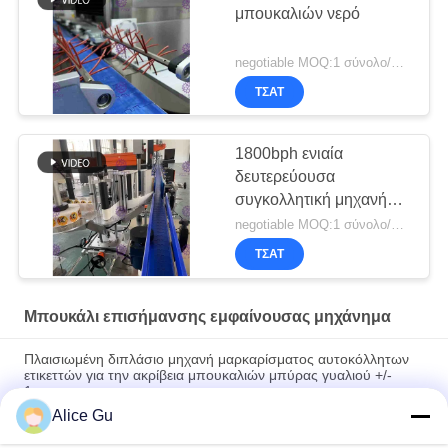
μπουκαλιών νερό
negotiable MOQ:1 σύνολο/PC για τη μηχανή μαρκαρίσματος μπουκαλιών νερό
ΤΣΆΤ
1800bph ενιαία
δευτερεύουσα
συγκολλητική μηχανή
μαρκαρίσματος για το
negotiable MOQ:1 σύνολο/PC για τη μηχανή μαρκαρίσματος μπουκαλιών ποτών
μικρό στρογγυλό
ΤΣΆΤ
μπουκάλι
Μπουκάλι επισήμανσης εμφαίνουσας μηχάνημα
Πλαισιωμένη διπλάσιο μηχανή μαρκαρίσματος αυτοκόλλητων
ετικεττών για την ακρίβεια μπουκαλιών μπύρας γυαλιού +/-
1mm
Alice Gu
Ανοξείδωτου ελεγχόμενο PLC σύστημα μηχανών