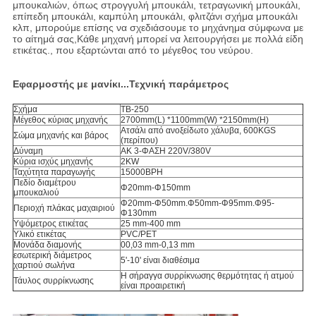
μπουκαλιών, όπως στρογγυλή μπουκάλι, τετραγωνική μπουκάλι,
επίπεδη μπουκάλι, καμπύλη μπουκάλι, φλιτζάνι σχήμα μπουκάλι
κλπ, μπορούμε επίσης να σχεδιάσουμε το μηχάνημα σύμφωνα με
το αίτημά σας,Κάθε μηχανή μπορεί να λειτουργήσει με πολλά είδη
ετικέτας., που εξαρτώνται από το μέγεθος του νεύρου.
Εφαρμοστής με μανίκι...
Τεχνική παράμετρος
Σχήμα
TB-250
Μέγεθος κύριας μηχανής
2700mm(L) *1100mm(W) *2150mm(H)
Ατσάλι από ανοξείδωτο χάλυβα, 600KGS
Σώμα μηχανής και βάρος
(περίπου)
Δύναμη
ΑΚ 3-ΦΑΣΗ 220V/380V
Κύρια ισχύς μηχανής
2KW
Ταχύτητα παραγωγής
15000BPH
Πεδίο διαμέτρου
Φ20mm-Φ150mm
μπουκαλιού
Φ20mm-Φ50mm.Φ50mm-Φ95mm.Φ95-
Περιοχή πλάκας μαχαιριού
Φ130mm
Υψόμετρος ετικέτας
25 mm-400 mm
Υλικό ετικέτας
PVC/PET
Μονάδα διαμονής
00,03 mm-0,13 mm
εσωτερική διάμετρος
5'-10' είναι διαθέσιμα
χαρτιού σωλήνα
Η σήραγγα συρρίκνωσης θερμότητας ή ατμού
Τάυλος συρρίκνωσης
είναι προαιρετική