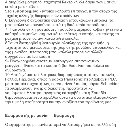
4.Διορθώσιμο
Υψηλό.
ταχύτητα
Ηλεκτρική κλειδαριά των ματιών
ετικέτα με ακρίβεια
5Το τυποποιημένο κεντρικό καλούπι επιτυγχάνει τον στόχο της
ταχείας αλλαγής διαφορετικών προϊόντων.
6.Σύγχρονη διαχωριστική σχεδίαση μπουκαλιών εμποδίζει τα
μπουκάλια να κουνιούνται κατά τη διαδικασία παράδοσης.
7.Η αποκλειστική ρυθμιζόμενη μονάδα μαχαιριού κόβει την ετικέτα
καθαρά και μειώνει σημαντικά το ελάττωμα κοπής, και επίσης το
μαχαίρι μπορεί να αντικατασταθεί εύκολα.
8Για να διατηρηθεί η λειτουργία ολόκληρης της γραμμής, η
ταχύτητα του μεταφορέα, της χωριστής μονάδας μπουκαλιών και
της μονάδας μεταφοράς μπουκαλιών μπορεί να αλλάξει
συγχρόνως με ένα κουμπί.
9- Προχωρημένο σύστημα λειτουργίας συντονισμένο
με
αγγίξτε
Πίνακα
και τα κουμπιά βοηθού είναι πιο βολικά και
ανθρώπινα.
10.Αποδεχόμαστε ηλεκτρικές διαμορφώσεις από την Ιαπωνία,
Γαλλία, Γερμανία, όπως η μάρκα Panasonic περιλαμβάνει PLC,
μετατροπέα συχνοτήτων, servo driver / motor, μάρκα Schneider
περιλαμβάνουν εναέρια διακόπτη, προστατευτικό
νομίσματος,Ηλεκτρομαγνητικός επακριβής και η Σουηδία
θερμοαεροαναπνευστήραΌλα αυτά τα συστατικά εξασφαλίζουν
την υψηλή σταθερότητα και την ακρίβεια του προϊόντος μας.
Εφαρμοστής με μανίκι--- Εφαρμογή
Ο εφαρμοστής με μανίκι μπορεί να λειτουργήσει σε πολλά είδη