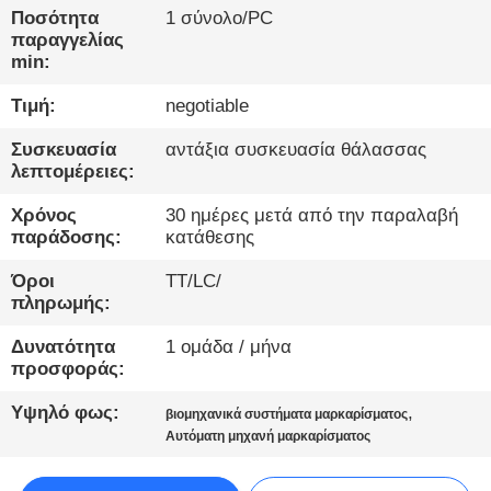
ΈΛΕΓΧΟΣ
Ποσότητα
1 σύνολο/PC
παραγγελίας
min:
ΜΑΣ
Τιμή:
negotiable
ΕΛΆΤΕ
ΣΕ
Συσκευασία
αντάξια συσκευασία θάλασσας
λεπτομέρειες:
ΕΠΑΦΉ
ΜΕ
Χρόνος
30 ημέρες μετά από την παραλαβή
παράδοσης:
κατάθεσης
Όροι
TT/LC/
ΝΈΑ
πληρωμής:
Δυνατότητα
1 ομάδα / μήνα
ΜΙΛΉΣΤΕ
προσφοράς:
ΤΏΡΑ.
Υψηλό φως:
,
βιομηχανικά συστήματα μαρκαρίσματος
Αυτόματη μηχανή μαρκαρίσματος
SITEMAP