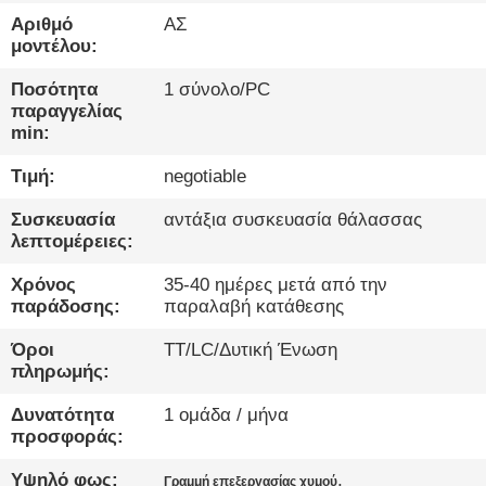
ΈΛΕΓΧΟΣ
Αριθμό
ΑΣ
μοντέλου:
ΜΑΣ
Ποσότητα
1 σύνολο/PC
ΕΛΆΤΕ
παραγγελίας
min:
ΣΕ
Τιμή:
negotiable
ΕΠΑΦΉ
ΜΕ
Συσκευασία
αντάξια συσκευασία θάλασσας
λεπτομέρειες:
ΝΈΑ
Χρόνος
35-40 ημέρες μετά από την
παράδοσης:
παραλαβή κατάθεσης
ΜΙΛΉΣΤΕ
Όροι
TT/LC/Δυτική Ένωση
πληρωμής:
ΤΏΡΑ.
Δυνατότητα
1 ομάδα / μήνα
προσφοράς:
SITEMAP
Υψηλό φως:
,
Γραμμή επεξεργασίας χυμού