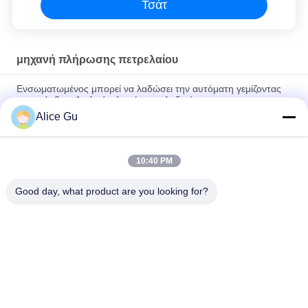
Τσάτ
μηχανή πλήρωσης πετρελαίου
Ενσωματωμένος μπορεί να λαδώσει την αυτόματη γεμίζοντας
γραμμή, 2 σε 1 υλικό πληρώσεως λαδιού
Alice Gu
Πλαστικό 5L ανοξείδωτο 304 τύπων εμβόλων μηχανών υλικών
πληρώσεως μπουκαλιών πετρελαίου μηχανών
10:40 PM
Αυτόματες γραμμικές πλαστικές λιπαντικό/μηχανή βάζων
μπουκαλιών μηχανών πλήρωσης λαδιού
Good day, what product are you looking for?
Λαϊκή κατηγορία
Όλα
Μηχανή Πλήρωσης 
Εγκαταστάσεις 
Νερού
Πλήρωσης Πόσιμου 
Νερού
5 Γαλόνι Νερό 
Καυτή Μηχανή 