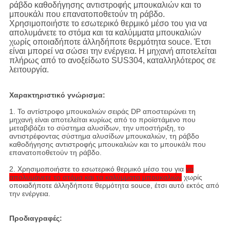
ράβδο καθοδήγησης αντιστροφής μπουκαλιών και το
μπουκάλι που επανατοποθετούν τη ράβδο.
Χρησιμοποιήστε το εσωτερικό θερμικό μέσο του για να
απολυμάνετε το στόμα και τα καλύμματα μπουκαλιών
χωρίς οποιαδήποτε άλληδήποτε θερμότητα souce. Έτσι
είναι μπορεί να σώσει την ενέργεια. Η μηχανή αποτελείται
πλήρως από το ανοξείδωτο SUS304, καταλληλότερος σε
λειτουργία.
Χαρακτηριστικό γνώρισμα:
1.
Το αντίστροφο μπουκαλιών σειράς DP αποστειρώνει τη
μηχανή είναι αποτελείται κυρίως από το προϊστάμενο που
μεταβιβάζει το σύστημα αλυσίδων, την υποστήριξη, το
αντιστρέφοντας σύστημα αλυσίδων μπουκαλιών, τη ράβδο
καθοδήγησης αντιστροφής μπουκαλιών και το μπουκάλι που
επανατοποθετούν τη ράβδο.
2.
Χρησιμοποιήστε το εσωτερικό θερμικό μέσο του για
να
απολυμάνετε το στόμα και τα καλύμματα μπουκαλιών
χωρίς
οποιαδήποτε άλληδήποτε θερμότητα souce, έτσι αυτό εκτός από
την ενέργεια.
Προδιαγραφές: