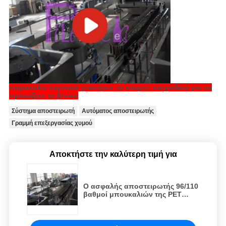
παρακαλώ ευγενικά χτυπήστε το κουμπί παιχνιδιού για να
προσέξετε το βίντεο
Σύστημα αποστειρωτή
Αυτόματος αποστειρωτής
Γραμμή επεξεργασίας χυμού
Αποκτήστε την καλύτερη τιμή για
Ο ασφαλής αποστειρωτής 96/110
βαθμοί μπουκαλιών της PET
μεταλλικού νερού μηχανών
πλήρωσης πετρελαίου
μπουκαλιών ανατρέπει τη γωνία