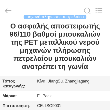
City
FILL-
PACK
Machinery
Co.,
Ltd.
μηχανή πλήρωσης πετρελαίου
All
Rights
Ο ασφαλής αποστειρωτής
ΣΠΊΤΙ
Reserved.
96/110 βαθμοί μπουκαλιών
ΠΡΟΪΌΝΤΑ
της PET μεταλλικού νερού
μηχανών πλήρωσης
ΠΕΡΊΠΟΥ
πετρελαίου μπουκαλιών
ΕΜΕΊΣ
ανατρέπει τη γωνία
ΓΎΡΟΣ
Τόπος
Κίνα, JiangSu, Zhangjiagang
καταγωγής:
ΕΡΓΟΣΤΑΣΊΩΝ
Μάρκα:
FillPack
ΠΟΙΟΤΙΚΌΣ
Πιστοποίηση:
CE. ISO9001