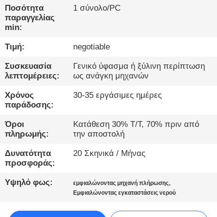
ΈΛΕΓΧΟΣ
Ποσότητα
1 σύνολο/PC
παραγγελίας
min:
ΜΑΣ
Τιμή:
negotiable
ΕΛΆΤΕ
ΣΕ
Συσκευασία
Γενικό ύφασμα ή ξύλινη περίπτωση
λεπτομέρειες:
ως ανάγκη μηχανών
ΕΠΑΦΉ
ΜΕ
Χρόνος
30-35 εργάσιμες ημέρες
παράδοσης:
Όροι
Κατάθεση 30% T/T, 70% πριν από
ΝΈΑ
πληρωμής:
την αποστολή
Δυνατότητα
20 Σκηνικά / Μήνας
ΜΙΛΉΣΤΕ
προσφοράς:
ΤΏΡΑ.
Υψηλό φως:
,
εμφιαλώνοντας μηχανή πλήρωσης
Εμφιαλώνοντας εγκαταστάσεις νερού
SITEMAP