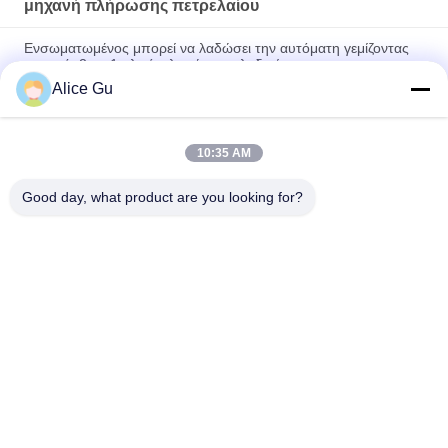
μηχανή πλήρωσης πετρελαίου
Ενσωματωμένος μπορεί να λαδώσει την αυτόματη γεμίζοντας
γραμμή, 2 σε 1 υλικό πληρώσεως λαδιού
Alice Gu
Πλαστικό 5L ανοξείδωτο 304 τύπων εμβόλων μηχανών υλικών
πληρώσεως μπουκαλιών πετρελαίου μηχανών
10:35 AM
Αυτόματες γραμμικές πλαστικές λιπαντικό/μηχανή βάζων
μπουκαλιών μηχανών πλήρωσης λαδιού
Good day, what product are you looking for?
Λαϊκή κατηγορία
Όλα
Μηχανή Πλήρωσης 
Εγκαταστάσεις 
Νερού
Πλήρωσης Πόσιμου 
Νερού
5 Γαλόνι Νερό 
Καυτή Μηχανή 
Πλήρωσης 
Πλήρωσης
Μηχάνημα
Μηχανή Πλήρωσης 
Ενωμένη Με 
Χυμού
Διοξείδιο Του 