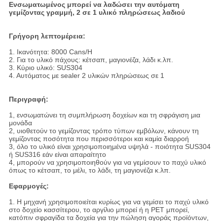
Ενσωματωμένος μπορεί να λαδώσει την αυτόματη
γεμίζοντας γραμμή, 2 σε 1 υλικό πληρώσεως λαδιού
Γρήγορη λεπτομέρεια:
1. Ικανότητα: 8000 Cans/H
2. Για το υλικό πάχους: κέτσαπ, μαγιονέζα, λάδι κ.λπ.
3. Κύριο υλικό: SUS304
4. Αυτόματος με sealer 2 υλικών πληρώσεως σε 1
Περιγραφή:
1, ενσωματώνει τη συμπλήρωση δοχείων και τη σφράγιση μια
μονάδα
2, υιοθετούν το γεμίζοντας τρόπο τύπων εμβόλων, κάνουν τη
γεμίζοντας ποσότητα που περισσότεροι και καμία διαρροή
3, όλο το υλικό είναι χρησιμοποιημένα υψηλά - ποιότητα SUS304
ή SUS316 εάν είναι απαραίτητο
4, μπορούν να χρησιμοποιηθούν για να γεμίσουν το παχύ υλικό
όπως το κέτσαπ, το μέλι, το λάδι, τη μαγιονέζα κ.λπ.
Εφαρμογές:
1. Η μηχανή χρησιμοποιείται κυρίως για να γεμίσει το παχύ υλικό
στο δοχείο κασσίτερου, το αργίλιο μπορεί ή η PET μπορεί,
κατόπιν σφραγίδα τα δοχεία για την πώληση αγοράς προϊόντων,