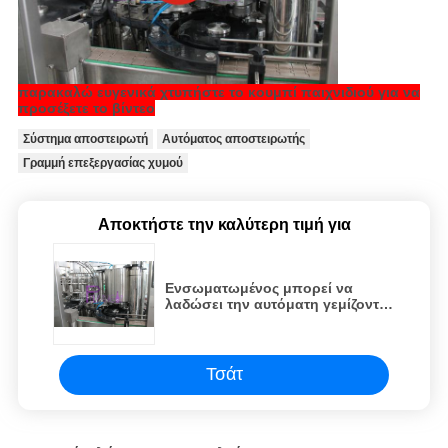
παρακαλώ ευγενικά χτυπήστε το κουμπί παιχνιδιού για να
προσέξετε το βίντεο
Σύστημα αποστειρωτή
Αυτόματος αποστειρωτής
Γραμμή επεξεργασίας χυμού
Αποκτήστε την καλύτερη τιμή για
Ενσωματωμένος μπορεί να
λαδώσει την αυτόματη γεμίζοντας
γραμμή, 2 σε 1 υλικό
πληρώσεως λαδιού
Τσάτ