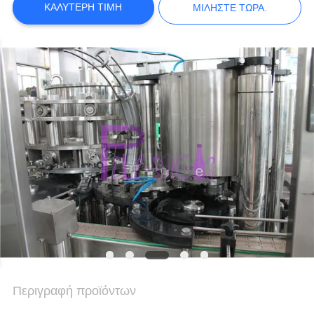
ΚΑΛΎΤΕΡΗ ΤΙΜΉ
ΜΙΛΉΣΤΕ ΤΏΡΑ.
ΠΟΛΙΤΙΚΉ
ΑΠΟΡΡΉΤΟΥ
Περιγραφή προϊόντων