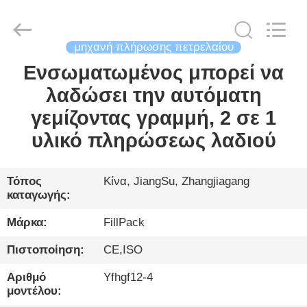
City
FILL-
PACK
Machinery
Co.,
Ltd.
μηχανή πλήρωσης πετρελαίου
All
Rights
Ενσωματωμένος μπορεί να
ΣΠΊΤΙ
Reserved.
λαδώσει την αυτόματη
ΠΡΟΪΌΝΤΑ
γεμίζοντας γραμμή, 2 σε 1
υλικό πληρώσεως λαδιού
ΠΕΡΊΠΟΥ
ΕΜΕΊΣ
Τόπος
Κίνα, JiangSu, Zhangjiagang
καταγωγής:
ΓΎΡΟΣ
Μάρκα:
FillPack
ΕΡΓΟΣΤΑΣΊΩΝ
Πιστοποίηση:
CE,ISO
Αριθμό
Yfhgf12-4
ΠΟΙΟΤΙΚΌΣ
μοντέλου: