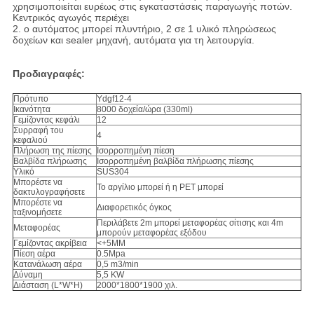
χρησιμοποιείται ευρέως στις εγκαταστάσεις παραγωγής ποτών.
Κεντρικός αγωγός περιέχει
2. ο αυτόματος μπορεί πλυντήριο, 2 σε 1 υλικό πληρώσεως
δοχείων και sealer μηχανή, αυτόματα για τη λειτουργία.
Προδιαγραφές:
Πρότυπο
Ydgf12-4
Ικανότητα
8000 δοχεία/ώρα (330ml)
Γεμίζοντας κεφάλι
12
Συρραφή του
4
κεφαλιού
Πλήρωση της πίεσης
Ισορροπημένη πίεση
Βαλβίδα πλήρωσης
Ισορροπημένη βαλβίδα πλήρωσης πίεσης
Υλικό
SUS304
Μπορέστε να
Το αργίλιο μπορεί ή η PET μπορεί
δακτυλογραφήσετε
Μπορέστε να
Διαφορετικός όγκος
ταξινομήσετε
Περιλάβετε 2m μπορεί μεταφορέας σίτισης και 4m
Μεταφορέας
μπορούν μεταφορέας εξόδου
Γεμίζοντας ακρίβεια
<+5MM
Πίεση αέρα
0.5Mpa
Κατανάλωση αέρα
0,5 m3/min
Δύναμη
5,5 KW
Διάσταση (L*W*H)
2000*1800*1900 χιλ.