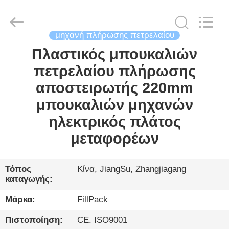
City
FILL-
PACK
Machinery
Co.,
Ltd.
μηχανή πλήρωσης πετρελαίου
All
Rights
Πλαστικός μπουκαλιών
ΣΠΊΤΙ
Reserved.
πετρελαίου πλήρωσης
ΠΡΟΪΌΝΤΑ
αποστειρωτής 220mm
μπουκαλιών μηχανών
ΠΕΡΊΠΟΥ
ηλεκτρικός πλάτος
ΕΜΕΊΣ
μεταφορέων
ΓΎΡΟΣ
Τόπος
Κίνα, JiangSu, Zhangjiagang
καταγωγής:
ΕΡΓΟΣΤΑΣΊΩΝ
Μάρκα:
FillPack
ΠΟΙΟΤΙΚΌΣ
Πιστοποίηση:
CE. ISO9001