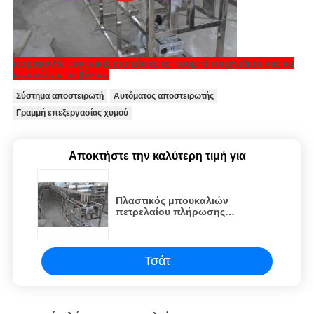
παρακαλώ ευγενικά χτυπήστε το κουμπί παιχνιδιού για να
προσέξετε το βίντεο
Σύστημα αποστειρωτή
Αυτόματος αποστειρωτής
Γραμμή επεξεργασίας χυμού
Αποκτήστε την καλύτερη τιμή για
Πλαστικός μπουκαλιών
πετρελαίου πλήρωσης
αποστειρωτής 220mm
μπουκαλιών μηχανών
ηλεκτρικός πλάτος μεταφορέων
Τσάτ