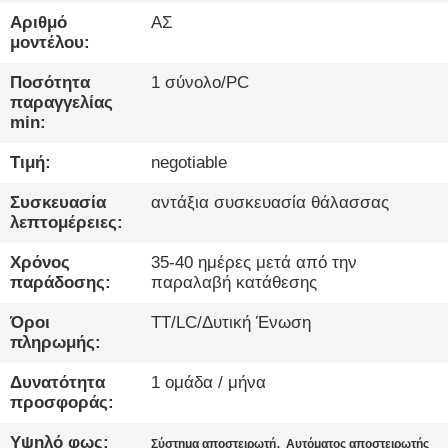
ΈΛΕΓΧΟΣ
Αριθμό
ΑΣ
μοντέλου:
ΜΑΣ
Ποσότητα
1 σύνολο/PC
ΕΛΆΤΕ
παραγγελίας
min:
ΣΕ
Τιμή:
negotiable
ΕΠΑΦΉ
ΜΕ
Συσκευασία
αντάξια συσκευασία θάλασσας
λεπτομέρειες:
ΝΈΑ
Χρόνος
35-40 ημέρες μετά από την
παράδοσης:
παραλαβή κατάθεσης
ΜΙΛΉΣΤΕ
Όροι
TT/LC/Δυτική Ένωση
πληρωμής:
ΤΏΡΑ.
Δυνατότητα
1 ομάδα / μήνα
προσφοράς:
SITEMAP
Υψηλό φως:
,
Σύστημα αποστειρωτή
Αυτόματος αποστειρωτής