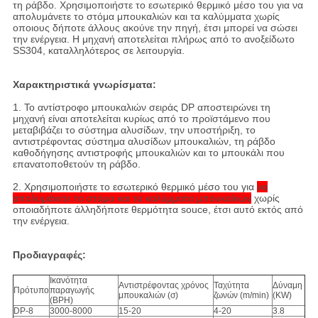
τη ράβδο. Χρησιμοποιήστε το εσωτερικό θερμικό μέσο του για να
απολυμάνετε το στόμα μπουκαλιών και τα καλύμματα χωρίς
οποιους δήποτε άλλους ακούνε την πηγή, έτσι μπορεί να σώσει
την ενέργεια. Η μηχανή αποτελείται πλήρως από το ανοξείδωτο
SS304, καταλληλότερος σε λειτουργία.
Χαρακτηριστικά γνωρίσματα:
1.
Το αντίστροφο μπουκαλιών σειράς DP αποστειρώνει τη
μηχανή είναι αποτελείται κυρίως από το προϊστάμενο που
μεταβιβάζει το σύστημα αλυσίδων, την υποστήριξη, το
αντιστρέφοντας σύστημα αλυσίδων μπουκαλιών, τη ράβδο
καθοδήγησης αντιστροφής μπουκαλιών και το μπουκάλι που
επανατοποθετούν τη ράβδο.
2.
Χρησιμοποιήστε το εσωτερικό θερμικό μέσο του για
να
απολυμάνετε το στόμα και τα καλύμματα μπουκαλιών
χωρίς
οποιαδήποτε άλληδήποτε θερμότητα souce, έτσι αυτό εκτός από
την ενέργεια.
Προδιαγραφές:
Ικανότητα
Αντιστρέφοντας χρόνος
Ταχύτητα
Δύναμη
Πρότυπο
παραγωγής
μπουκαλιών (σ)
ζωνών (m/min)
(KW)
(BPH)
DP-8
3000-8000
15-20
4-20
3.8