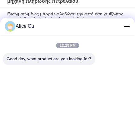
μηχανή πλήρωσης πετρελαίου
Ενσωματωμένος μπορεί να λαδώσει την αυτόματη γεμίζοντας
γραμμή, 2 σε 1 υλικό πληρώσεως λαδιού
Alice Gu
Πλαστικό 5L ανοξείδωτο 304 τύπων εμβόλων μηχανών υλικών
πληρώσεως μπουκαλιών πετρελαίου μηχανών
12:29 PM
Αυτόματες γραμμικές πλαστικές λιπαντικό/μηχανή βάζων
μπουκαλιών μηχανών πλήρωσης λαδιού
Good day, what product are you looking for?
Λαϊκή κατηγορία
Όλα
Μηχανή Πλήρωσης 
Εγκαταστάσεις 
Νερού
Πλήρωσης Πόσιμου 
Νερού
5 Γαλόνι Νερό 
Καυτή Μηχανή 
Πλήρωσης 
Πλήρωσης
Μηχάνημα
Μηχανή Πλήρωσης 
Ενωμένη Με 
Χυμού
Διοξείδιο Του 